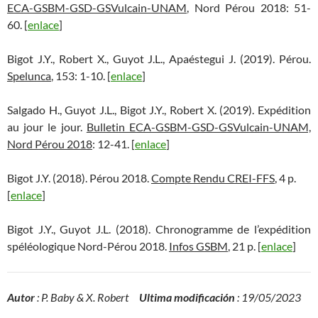
ECA-GSBM-GSD-GSVulcain-UNAM
, Nord Pérou 2018: 51-
60. [
enlace
]
Bigot J.Y., Robert X., Guyot J.L., Apaéstegui J. (2019). Pérou.
Spelunca
, 153: 1-10. [
enlace
]
Salgado H., Guyot J.L., Bigot J.Y., Robert X. (2019). Expédition
au jour le jour.
Bulletin ECA-GSBM-GSD-GSVulcain-UNAM,
Nord Pérou 2018
: 12-41. [
enlace
]
Bigot J.Y. (2018). Pérou 2018.
Compte Rendu CREI-FFS
, 4 p.
[
enlace
]
Bigot J.Y., Guyot J.L. (2018). Chronogramme de l’expédition
spéléologique Nord-Pérou 2018.
Infos GSBM
, 21 p. [
enlace
]
Autor
: P. Baby & X. Robert
Ultima modificación
: 19/05/2023