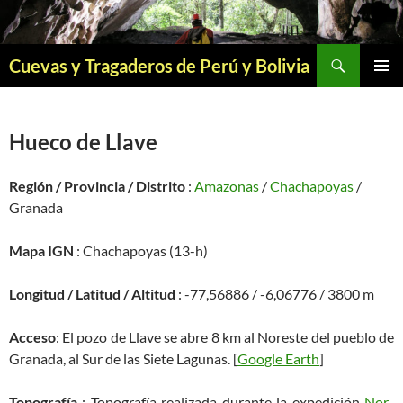
Saltar
al
contenido
Buscar
Cuevas y Tragaderos de Perú y Bolivia
MENÚ
PRINCI
Hueco de Llave
Región / Provincia / Distrito
:
Amazonas
/
Chachapoyas
/
Granada
Mapa IGN
: Chachapoyas (13-h)
Longitud / Latitud / Altitud
: -77,56886 / -6,06776 / 3800 m
Acceso
: El pozo de Llave se abre 8 km al Noreste del pueblo de
Granada, al Sur de las Siete Lagunas. [
Google Earth
]
Topografía
: Topografía realizada durante la expedición
Nor-