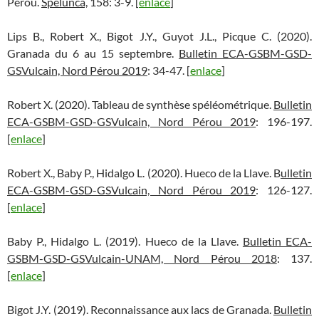
Pérou.
Spelunca,
158: 3-9. [
enlace
]
Lips B., Robert X., Bigot J.Y., Guyot J.L., Picque C. (2020).
Granada du 6 au 15 septembre.
Bulletin ECA-GSBM-GSD-
GSVulcain, Nord Pérou 2019
: 34-47. [
enlace
]
Robert X. (2020). Tableau de synthèse spéléométrique.
Bulletin
ECA-GSBM-GSD-GSVulcain, Nord Pérou 2019
: 196-197.
[
enlace
]
Robert X., Baby P., Hidalgo L. (2020). Hueco de la Llave. B
ulletin
ECA-GSBM-GSD-GSVulcain, Nord Pérou 2019
: 126-127.
[
enlace
]
Baby P., Hidalgo L. (2019). Hueco de la Llave.
Bulletin ECA-
GSBM-GSD-GSVulcain-UNAM, Nord Pérou 2018
: 137.
[
enlace
]
Bigot J.Y. (2019). Reconnaissance aux lacs de Granada.
Bulletin