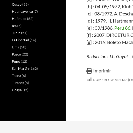
Cusco
(33)
[b] : 04-05/1972, Klub
Huancavelica
(7)
[c] : 08/1972, A. Desc
Huánuco
(62)
[d] : 1979, H. Hartman
Ica
(5)
[e] : 09/1986,
Perú 86
,
Junín
(51)
[f] : 2007, DIRCETUR 
La Libertad
(16)
[g] : 2019, Boleto Mac
Lima
(58)
Pasco
(22)
Redacción : J.L. Guyot 
Puno
(12)
San Martín
(162)
Imprimir
Tacna
(6)
NUMERO DE VISITAS (DE
Tumbes
(5)
Ucayali
(5)