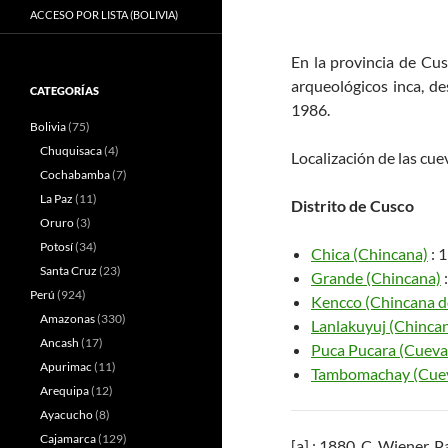
ACCESO POR LISTA (BOLIVIA)
En la provincia de Cus
arqueológicos inca, de
CATEGORÍAS
1986.
Bolivia
(75)
Chuquisaca
(4)
Localización de las cue
Cochabamba
(7)
La Paz
(11)
Distrito de Cusco
Oruro
(3)
Potosí
(34)
Chica (Chincana)
: 1
Santa Cruz
(23)
Grande (Chincana)
:
Perú
(924)
Kencco (Chincana d
Amazonas
(330)
Lanlakuyuj (Chincan
Ancash
(17)
Puca Pucara (Cueva
Apurimac
(11)
Tambomachay (Cuev
Arequipa
(12)
Ayacucho
(8)
Cajamarca
(129)
[a] : 1880, C. Wiener, P