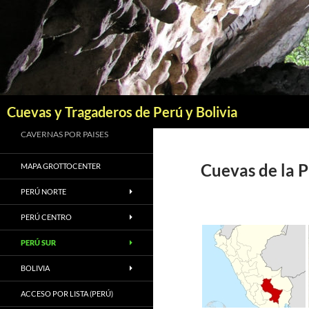
Saltar
al
contenido
Buscar
Cuevas y Tragaderos de Perú y Bolivia
CAVERNAS POR PAISES
Cuevas de la P
MAPA GROTTOCENTER
PERÚ NORTE
PERÚ CENTRO
PERÚ SUR
BOLIVIA
ACCESO POR LISTA (PERÚ)