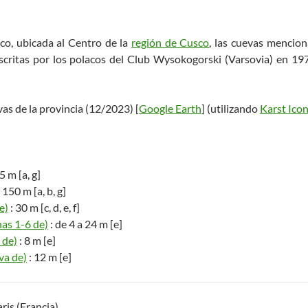
co, ubicada al Centro de la
región de Cusco
, las cuevas mencion
scritas por los polacos del Club Wysokogorski (Varsovia) en 197
vas de la provincia (12/2023) [
Google Earth
] (utilizando
Karst Ico
5 m [a, g]
 150 m [a, b, g]
e)
: 30 m [c, d, e, f]
as 1-6 de)
: de 4 a 24 m [e]
 de)
: 8 m [e]
a de)
: 12 m [e]
aris (Francia)