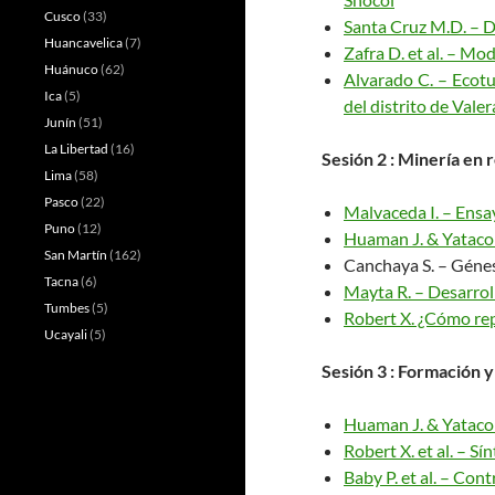
Cusco
(33)
Santa Cruz M.D. – D
Huancavelica
(7)
Zafra D. et al. – M
Huánuco
(62)
Alvarado C. – Ecotu
Ica
(5)
del distrito de Val
Junín
(51)
La Libertad
(16)
Sesión
2 : Minería en 
Lima
(58)
Pasco
(22)
Malvaceda I. – Ensay
Puno
(12)
Huaman J. & Yataco 
San Martín
(162)
Canchaya S. – Génesi
Tacna
(6)
Mayta R. – Desarrol
Tumbes
(5)
Robert X. ¿Cómo rep
Ucayali
(5)
Sesión
3 : Formación y
Huaman J. & Yataco E
Robert X. et al. – S
Baby P. et al. – Con