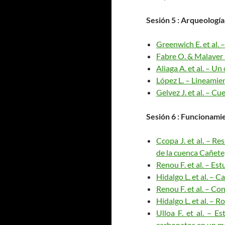
Sesión
5 : Arqueología
Greenwich E. et al.
Fabre O. & Malaver 
Aliaga A. et al. – U
López L. – Lineamie
Gelvez J. et al. – C
Sesión
6 : Funcionamie
Ccopa J. et al. – R
de la cuenca Cañete
Renou F. et al. – E
Hidalgo L. et al. – 
Renou F. et al. – Co
Hidalgo L. et al. – 
Ulloa F. et al. – E
carbonatos en un med