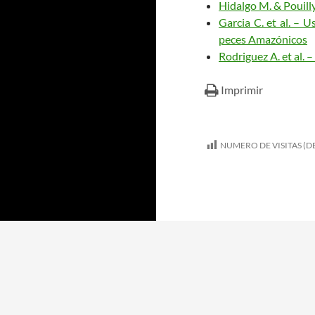
Hidalgo M. & Pouilly
Garcia C. et al. – 
peces Amazónicos
Rodriguez A. et al. 
Imprimir
NUMERO DE VISITAS (DE