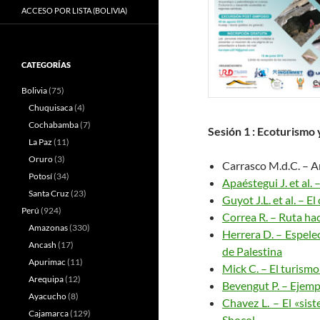
ACCESO POR LISTA (BOLIVIA)
CATEGORÍAS
Bolivia
(75)
Chuquisaca
(4)
Cochabamba
(7)
Sesión
1 : Ecoturismo 
La Paz
(11)
Oruro
(3)
Carrasco M.d.C. – Am
Potosí
(34)
Apaéstegui J. et al. 
Santa Cruz
(23)
Guyot J.L. et al. – E
Perú
(924)
Correa R. – Ruta hac
Amazonas
(330)
Herrera D. – Espele
Ancash
(17)
de Palestina
Apurimac
(11)
Mick C. – El turism
Arequipa
(12)
Bevengut P. – Ejempl
Ayacucho
(8)
Chavez L. – El «sis
Cajamarca
(129)
Shocol