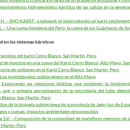
mportamiento hidrogeológico kárstico de las calizas en la genera
e H. – SNO KARST : a network of observatories on karst catchment
 L. – Una cueva hipógena del Perú: la cueva de los Guácharos de So
ad en los sistemas kársticos
 Arácnidos del karst Cerro Blanco, San Martín, Perú
ad de insectos en una cueva del Karst Cerro Blanco, Alto Mayo, Sa
porte de opiliones en el Karst Cerro Blanco, San Martín, Perú
 – Los invertebrados subterráneos en el Alto Mayo
– Explorando las relaciones bióticas que sostienen la biodivers
 – ave, y primera aproximación de la microbiota del tubo digest
o Blanco, San Martín, Perú
tudios de la biología subterránea de la provincia de Jaén (sur de Esp
lagos y cuevas: impactos ambientales desconocidos
a S.V. – Composición de la comunidad de mamíferos menores de la
an Martín-Perú