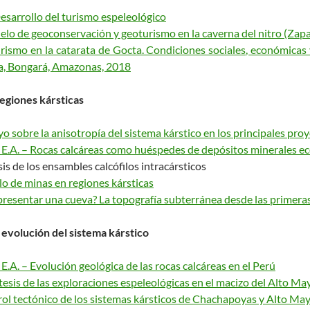
esarrollo del turismo espeleológico
odelo de geoconservación y geoturismo en la caverna del nitro (Zap
rismo en la catarata de Gocta. Condiciones sociales, económicas 
era, Bongará, Amazonas, 2018
regiones kársticas
o sobre la anisotropía del sistema kárstico en los principales pro
E.A. – Rocas calcáreas como huéspedes de depósitos minerales e
s de los ensambles calcófilos intracársticos
lo de minas en regiones kársticas
resentar una cueva? La topografía subterránea desde las primera
 evolución del sistema kárstico
.A. – Evolución geológica de las rocas calcáreas en el Perú
íntesis de las exploraciones espeleológicas en el macizo del Alto M
trol tectónico de los sistemas kársticos de Chachapoyas y Alto Ma