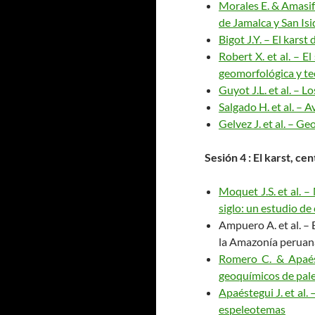
Morales E. & Amasifu
de Jamalca y San Isi
Bigot J.Y. – El kar
Robert X. et al. – E
geomorfológica y tec
Guyot J.L. et al. – L
Salgado H. et al. – 
Gelvez J. et al. – G
Sesión
4 : El karst, ce
Moquet J.S. et al. 
siglo: un estudio d
Ampuero A. et al. – 
la Amazonía peruan
Romero C. & Apaést
geoquímicos de pal
Apaéstegui J. et al
espeleotemas