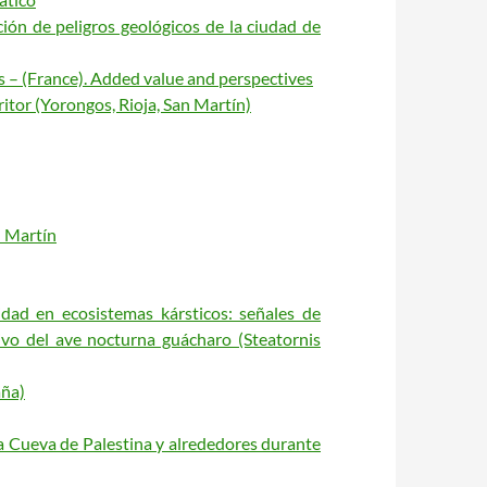
ción de peligros geológicos de la ciudad de
s – (France). Added value and perspectives
ritor (Yorongos, Rioja, San Martín)
n Martín
idad en ecosistemas kársticos: señales de
ivo del ave nocturna guácharo (Steatornis
aña)
 Cueva de Palestina y alrededores durante