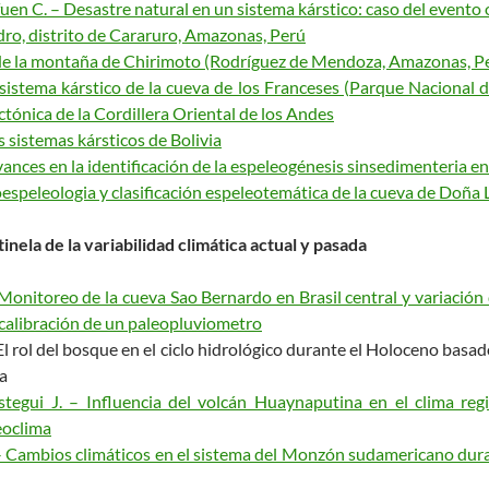
en C. – Desastre natural en un sistema kárstico: caso del evento o
dro, distrito de Cararuro, Amazonas, Perú
st de la montaña de Chirimoto (Rodríguez de Mendoza, Amazonas, P
l sistema kárstico de la cueva de los Franceses (Parque Nacional d
tónica de la Cordillera Oriental de los Andes
os sistemas kársticos de Bolivia
Avances en la identificación de la espeleogénesis sinsedimenteria e
eoespeleologia y clasificación espeleotemática de la cueva de Doña
ntinela de la variabilidad climática actual y pasada
– Monitoreo de la cueva Sao Bernardo en Brasil central y variaci
e calibración de un paleopluviometro
El rol del bosque en el ciclo hidrológico durante el Holoceno basa
a
egui J. – Influencia del volcán Huaynaputina en el clima regi
eoclima
. – Cambios climáticos en el sistema del Monzón sudamericano duran