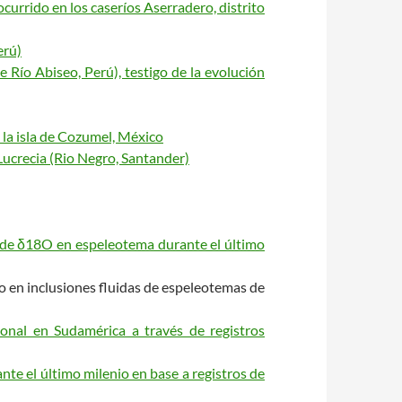
currido en los caseríos Aserradero, distrito
erú)
e Río Abiseo, Perú), testigo de la evolución
n la isla de Cozumel, México
 Lucrecia (Rio Negro, Santander)
ón de δ18O en espeleotema durante el último
do en inclusiones fluidas de espeleotemas de
onal en Sudamérica a través de registros
te el último milenio en base a registros de