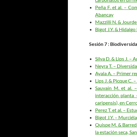
Peña F. et al. – Co
Abancay
Mazzilli N. & Jourd
Bigot J.Y. & Hidalgo
Sesión
7 : Biodiversid
Silva D. & Lips J. –
Neyra T. – Diversid
Ayala A. – Primer re
Lips J. & Picque C.
Sauvain M. et al. 
interacción planta
caripensis), en Cerr
Perez T. et al. – Es
Bigot J.Y. – Murcié
Quispe M. & Barred
la estación seca, S