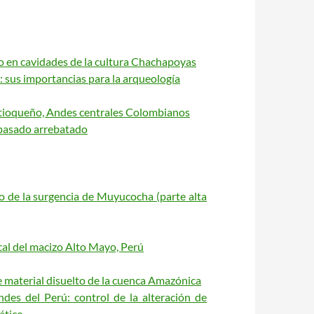
o en cavidades de la cultura Chachapoyas
: sus importancias para la arqueología
Antioqueño, Andes centrales Colombianos
n pasado arrebatado
o de la surgencia de Muyucocha (parte alta
ical del macizo Alto Mayo, Perú
de material disuelto de la cuenca Amazónica
ndes del Perú: control de la alteración de
ático