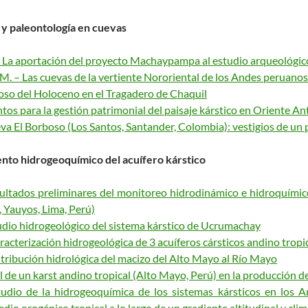
 y paleontología en cuevas
 – La aportación del proyecto Machaypampa al estudio arqueológic
M. – Las cuevas de la vertiente Nororiental de los Andes peruanos
n oso del Holoceno en el Tragadero de Chaquil
ntos para la gestión patrimonial del paisaje kárstico en Oriente 
ueva El Borboso (Los Santos, Santander, Colombia): vestigios de u
nto hidrogeoquímico del acuífero kárstico
esultados preliminares del monitoreo hidrodinámico e hidroquímic
, Yauyos, Lima, Perú)
studio hidrogeológico del sistema kárstico de Ucrumachay
Caracterización hidrogeológica de 3 acuíferos cársticos andino trop
ntribución hidrológica del macizo del Alto Mayo al Río Mayo
Rol de un karst andino tropical (Alto Mayo, Perú) en la producción 
studio de la hidrogeoquímica de los sistemas kársticos en los A
io orogénico tropical a lo largo de un gradiente altitudinal y clim