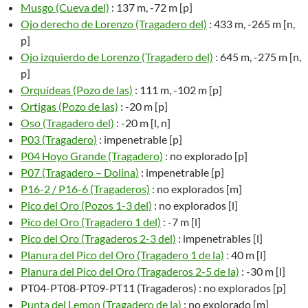
Musgo (Cueva del)
: 137 m, -72 m [p]
Ojo derecho de Lorenzo (Tragadero del)
: 433 m, -265 m [n,
p]
Ojo izquierdo de Lorenzo (Tragadero del)
: 645 m, -275 m [n,
p]
Orquídeas (Pozo de las)
: 111 m, -102 m [p]
Ortigas (Pozo de las)
: -20 m [p]
Oso (Tragadero del)
: -20 m [l, n]
P03 (Tragadero)
: impenetrable [p]
P04 Hoyo Grande (Tragadero)
: no explorado [p]
P07 (Tragadero – Dolina)
: impenetrable [p]
P16-2 / P16-6 (Tragaderos)
: no explorados [m]
Pico del Oro (Pozos 1-3 del)
: no explorados [l]
Pico del Oro (Tragadero 1 del)
: -7 m [l]
Pico del Oro (Tragaderos 2-3 del)
: impenetrables [l]
Planura del Pico del Oro (Tragadero 1 de la)
: 40 m [l]
Planura del Pico del Oro (Tragaderos 2-5 de la)
: -30 m [l]
PT04-PT08-PT09-PT11 (Tragaderos) : no explorados [p]
Punta del Lemon (Tragadero de la)
: no explorado [m]