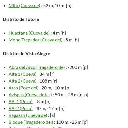
Mito (Cueva de)
: 52 m, 10 m [h]
Distrito de Totora
Huactana (Cueva de)
: 4 m [h]
Mono Trepador (Cueva del)
: 8 m [h]
Distrito de Vista Alegre
Abra del Arco (Tragadero de)
: -200 m [p]
Alta 1 (Cueva)
: 34 m [r]
Alta 2 (Cueva)
: 108 m [r]
Arco (Pozo del)
: 20 m, -10 m [p]
Avispas (Cueva de las)
: 50 m, -28 m [n, p]
BA-1 (Pozo)
: -8 m [n]
BA-2 (Pozo)
: 40 m, -17 m [n]
Bagazán (Cueva de)
: [a]
Bloque (Tragadero del)
: 100 m, -25 m [p]