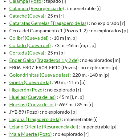
Calampa (Pozo)
: tapado [i]
Calampa (Resurgencia de)
: impenetrable [i]
Catache (Cueva)
: 25 m [r]
Cataratas Gemelas (Tragadero de las)
: no explorado [r]
Cerca del Campamento 1 (Pozos 1-2) : no explorados [p]
Colibrí (Cueva del)
: -10 m [m, p]
Collado (Cueva del)
: 73 m, -46 m [m, n, p]
Cortada (Cueva)
: 25 m [p]
Ender Gallo (Tragaderos 1 y 2 de)
: no explorados [m]
FR06-FR07-FR08-FR10 (Pozos) : no explorados [p]
Golondrinitas (Cueva de las)
: 220 m, -140 m [p]
Grieta (Cueva de la)
: 90 m, -11 m [p]
Higuerón (Pozo)
: no explorado [r]
Huellas (Cueva de las)
: 45 m [l, n, p]
Huesos (Cueva de los)
: 697 m, +35 m [r]
JYB 89 (Pozo) : no explorado [p]
Laguna (Tragadero de la)
: impenetrable [i]
Lejano Oriente (Resurgencia del)
: impenetrable [p]
Mala Muerte (Pozo)
: no explorado [r]