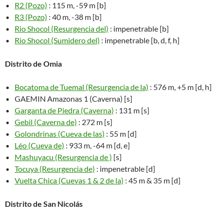
R2 (Pozo)
: 115 m, -59 m [b]
R3 (Pozo)
: 40 m, -38 m [b]
Rio Shocol (Resurgencia del)
: impenetrable [b]
Rio Shocol (Sumidero del)
: impenetrable [b, d, f, h]
Distrito de Omia
Bocatoma de Tuemal (Resurgencia de la)
: 576 m, +5 m [d, h]
GAEMIN Amazonas 1 (Caverna) [s]
Garganta de Piedra (Caverna)
: 131 m [s]
Gebil (Caverna de)
: 272 m [s]
Golondrinas (Cueva de las)
: 55 m [d]
Léo (Cueva de)
: 933 m, -64 m [d, e]
Mashuyacu (Resurgencia de )
[s]
Tocuya (Resurgencia de)
: impenetrable [d]
Vuelta Chica (Cuevas 1 & 2 de la)
: 45 m & 35 m [d]
Distrito de San Nicolás