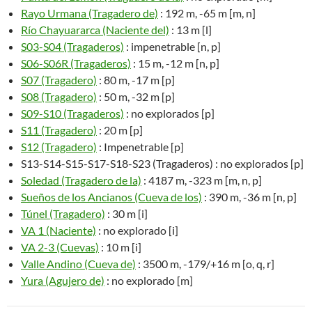
Rayo Urmana (Tragadero de)
: 192 m, -65 m [m, n]
Río Chayuararca (Naciente del)
: 13 m [l]
S03-S04 (Tragaderos)
: impenetrable [n, p]
S06-S06R (Tragaderos)
: 15 m, -12 m [n, p]
S07 (Tragadero)
: 80 m, -17 m [p]
S08 (Tragadero)
: 50 m, -32 m [p]
S09-S10 (Tragaderos)
: no explorados [p]
S11 (Tragadero)
: 20 m [p]
S12 (Tragadero)
: Impenetrable [p]
S13-S14-S15-S17-S18-S23 (Tragaderos) : no explorados [p]
Soledad (Tragadero de la)
: 4187 m, -323 m [m, n, p]
Sueños de los Ancianos (Cueva de los)
: 390 m, -36 m [n, p]
Túnel (Tragadero)
: 30 m [i]
VA 1 (Naciente)
: no explorado [i]
VA 2-3 (Cuevas)
: 10 m [i]
Valle Andino (Cueva de)
: 3500 m, -179/+16 m [o, q, r]
Yura (Agujero de)
: no explorado [m]