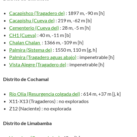
Cacapishco (Tragadero de)
: 1897 m, -90 m [h]
Cacapishu (Cueva de)
: 219 m, -62 m [b]
Cementerio (Cueva del)
: 28 m, -5 m [h]
CH1 (Cueva)
: 40 m, -11 m [b]
Chalan Chalan
: 1366 m, -109 m [h]
Palmira (Sistema de)
: 1550 m, 110 m [g, h]
Palmira (Tragadero aguas abajo)
: impenetrable [h]
Vista Alegre (Tragadero de)
: impenetrable [h]
Distrito de Cochamal
Río Olia (Resurgencia colgada del)
: 614 m, +37 m [j, k]
X11-X13 (Tragaderos) : no explorados
Z12 (Naciente) : no explorada
Distrito de Limabamba