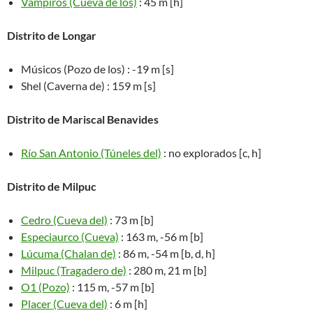
Vampiros (Cueva de los)
: 45 m [h]
Distrito de Longar
Músicos (Pozo de los) : -19 m [s]
Shel (Caverna de) : 159 m [s]
Distrito de Mariscal Benavides
Río San Antonio (Túneles del)
: no explorados [c, h]
Distrito de Milpuc
Cedro (Cueva del)
: 73 m [b]
Especiaurco (Cueva)
: 163 m, -56 m [b]
Lúcuma (Chalan de)
: 86 m, -54 m [b, d, h]
Milpuc (Tragadero de)
: 280 m, 21 m [b]
O1 (Pozo)
: 115 m, -57 m [b]
Placer (Cueva del)
: 6 m [h]