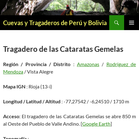
Saltar
al
contenido
Buscar
Cuevas y Tragaderos de Perú y Bolivia
MENÚ
PRINCI
Tragadero de las Cataratas Gemelas
Región / Provincia / Distrito
:
Amazonas
/
Rodríguez de
Mendoza
/ Vista Alegre
Mapa IGN
: Rioja (13-i)
Longitud / Latitud / Altitud
: -77,27542 / -6,24510 / 1710 m
Acceso
: El tragadero de las Cataratas Gemelas se abre 850 m
al Oeste del Pueblo de Valle Andino. [
Google Earth
]
Topografía
: