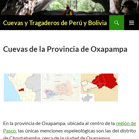
Saltar
al
contenido
Buscar
Cuevas y Tragaderos de Perú y Bolivia
MENÚ
PRINCI
Cuevas de la Provincia de Oxapampa
En la provincia de Oxapampa, ubicada al centro de la
región de
Pasco
, las únicas menciones espeleológicas son las del distrito
de Chontabamba, cerca de la ciudad de Oxapampa.