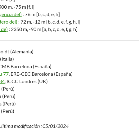
500 m, -75 m [f, i]
encia del)
: 76 m [b, c, d, e, h]
ero del)
: 72 m, -12 m [b, c, d, e, f, g, h, i]
 de)
: 2350 m, -90 m [a, b, c, d, e, f, g, h]
boldt (Alemania)
(Italia)
-CMB Barcelona (España)
u 77
, ERE-CEC Barcelona (España)
84
, ICCC Londres (UK)
 (Perú)
a (Perú)
a (Perú)
 (Perú)
– Ultima modificación : 05/01/2024