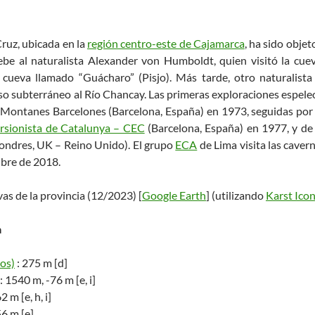
Cruz, ubicada en la
región centro-este de Cajamarca
, ha sido obje
be al naturalista Alexander von Humboldt, quien visitó la cue
e cueva llamado “Guácharo” (Pisjo). Más tarde, otro naturalista
o subterráneo al Río Chancay. Las primeras exploraciones espeleo
 Montanes Barcelones (Barcelona, España) en 1973, seguidas por 
rsionista de Catalunya – CEC
(Barcelona, España) en 1977, y de
ondres, UK – Reino Unido). El grupo
ECA
de Lima visita las cave
ubre de 2018.
vas de la provincia (12/2023) [
Google Earth
] (utilizando
Karst Ico
a
los)
: 275 m [d]
: 1540 m, -76 m [e, i]
2 m [e, h, i]
56 m [e]