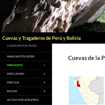
Saltar
al
contenido
Buscar
Cuevas y Tragaderos de Perú y Bolivia
CAVERNAS POR PAISES
Cuevas de la P
MAPA GROTTOCENTER
PERÚ NORTE
PERÚ CENTRO
PERÚ SUR
BOLIVIA
ACCESO POR LISTA (PERÚ)