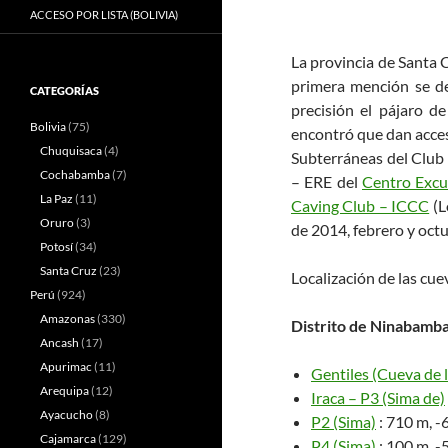
ACCESO POR LISTA (BOLIVIA)
La provincia de Santa 
primera mención se de
CATEGORÍAS
precisión el pájaro d
Bolivia
(75)
encontró que dan acces
Chuquisaca
(4)
Subterráneas del Club
Cochabamba
(7)
– ERE del
Centro Excu
La Paz
(11)
Caving Club – ICCC
(L
Oruro
(3)
de 2014, febrero y oct
Potosí
(34)
Santa Cruz
(23)
Localización de las cue
Perú
(924)
Amazonas
(330)
Distrito de Ninabamb
Ancash
(17)
Apurimac
(11)
Gentiles (Cueva de 
Arequipa
(12)
Iraca – P3 (Sima de)
Ayacucho
(8)
P2 (Sima)
: 710 m, -6
Cajamarca
(129)
P4 (Sima)
: 100 m, -