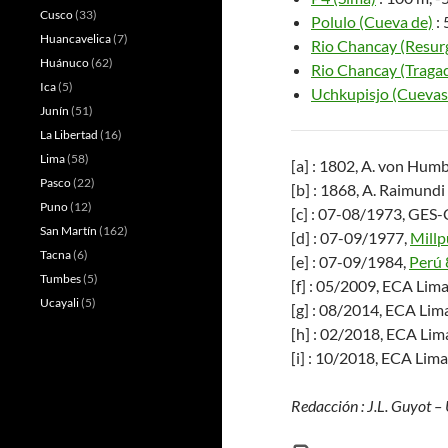
Cusco
(33)
Polulo (Cueva de)
: 
Huancavelica
(7)
Rio Chancay (Resurg
Huánuco
(62)
Rio Chancay (Tragad
Ica
(5)
Uchkupisjo (Cuevas
Junín
(51)
La Libertad
(16)
Lima
(58)
[a] : 1802, A. von Hum
Pasco
(22)
[b] : 1868, A. Raimundi 
Puno
(12)
[c] : 07-08/1973, GES
San Martín
(162)
[d] : 07-09/1977,
Millp
Tacna
(6)
[e] : 07-09/1984,
Perú 
Tumbes
(5)
[f] : 05/2009, ECA Lima
Ucayali
(5)
[g] : 08/2014, ECA Lim
[h] : 02/2018, ECA Lim
[i] : 10/2018, ECA Lima
Redacción : J.L. Guyot 