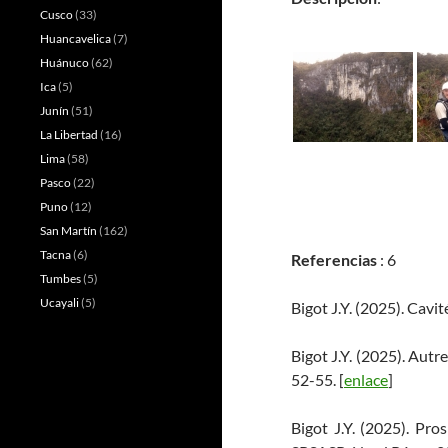
Cusco
(33)
Huancavelica
(7)
Huánuco
(62)
Ica
(5)
Junín
(51)
La Libertad
(16)
Lima
(58)
Pasco
(22)
Puno
(12)
San Martín
(162)
Tacna
(6)
Referencias
: 6
Tumbes
(5)
Ucayali
(5)
Bigot J.Y. (2025). Cavi
Bigot J.Y. (2025). Autr
52-55. [
enlace
]
Bigot J.Y. (2025). Pr