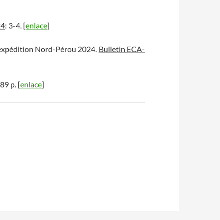
24
: 3-4. [
enlace
]
 l’expédition Nord-Pérou 2024.
Bulletin ECA-
 89 p. [
enlace
]