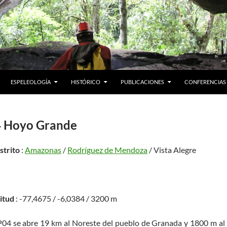
ESPELEOLOGÍA
HISTÓRICO
PUBLICACIONES
CONFERENCIAS
4 Hoyo Grande
istrito
:
Amazonas
/
Rodríguez de Mendoza
/ Vista Alegre
)
titud
: -77,4675 / -6,0384 / 3200 m
 P04 se abre 19 km al Noreste del pueblo de Granada y 1800 m al