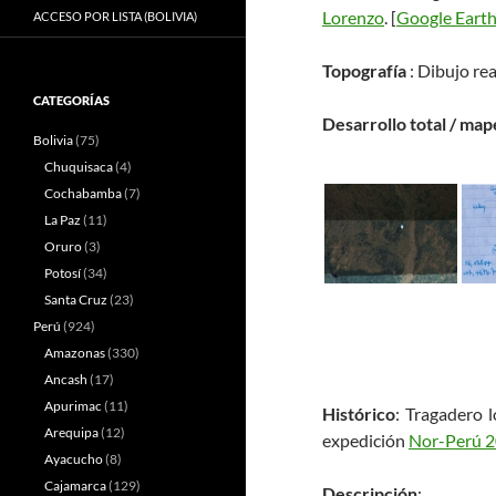
Lorenzo
. [
Google Eart
ACCESO POR LISTA (BOLIVIA)
Topografía
: Dibujo rea
CATEGORÍAS
Desarrollo total / map
Bolivia
(75)
Chuquisaca
(4)
Cochabamba
(7)
La Paz
(11)
Oruro
(3)
Potosí
(34)
Santa Cruz
(23)
Perú
(924)
Amazonas
(330)
Ancash
(17)
Apurimac
(11)
Histórico
: Tragadero l
Arequipa
(12)
expedición
Nor-Perú 
Ayacucho
(8)
Cajamarca
(129)
Descripción
: