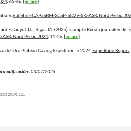
2024
: 65-66. [
enlace
]
ambule.
Bulletin ECA-GSBM-SCSP-SCVV-SRSASR, Nord Pérou 20
chard F., Guyot J.L., Bigot J.Y. (2025). Compte Rendu journalier de
ASR, Nord Pérou 2024
: 11-26. [
enlace
]
Pico del Oro Plateau Caving Expedition in 2024.
Expedition Report
,
a modificación
: 03/07/2025
SDE 2019):
121