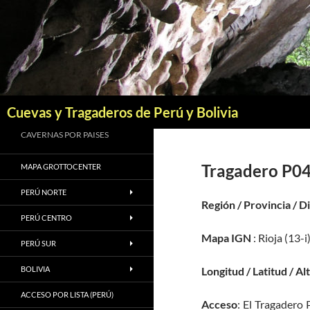
Saltar
al
contenido
Buscar
Cuevas y Tragaderos de Perú y Bolivia
CAVERNAS POR PAISES
Tragadero P0
MAPA GROTTOCENTER
PERÚ NORTE
Región / Provincia / D
PERÚ CENTRO
Mapa IGN
: Rioja (13-i
PERÚ SUR
BOLIVIA
Longitud / Latitud / Al
ACCESO POR LISTA (PERÚ)
Acceso
: El Tragadero