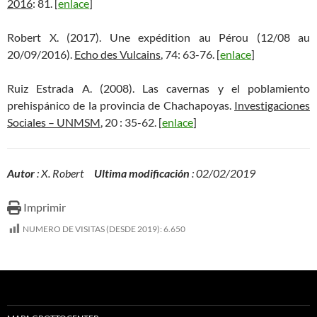
2016
: 81. [
enlace
]
Robert X. (2017). Une expédition au Pérou (12/08 au
20/09/2016).
Echo des Vulcains
, 74: 63-76. [
enlace
]
Ruiz Estrada A. (2008). Las cavernas y el poblamiento
prehispánico de la provincia de Chachapoyas.
Investigaciones
Sociales – UNMSM
, 20 : 35-62. [
enlace
]
Autor
: X. Robert
Ultima modificación
: 02/02/2019
Imprimir
NUMERO DE VISITAS (DESDE 2019):
6.650