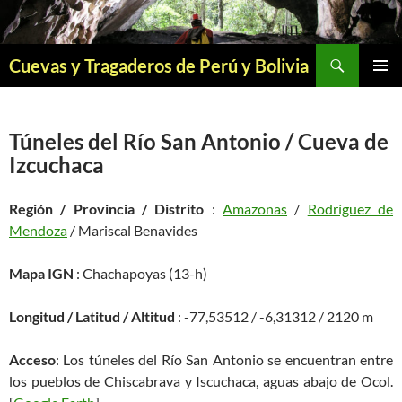
Saltar
al
contenido
Buscar
Cuevas y Tragaderos de Perú y Bolivia
MENÚ
PRINCI
Túneles del Río San Antonio / Cueva de
Izcuchaca
Región / Provincia / Distrito
:
Amazonas
/
Rodríguez de
Mendoza
/ Mariscal Benavides
Mapa IGN
: Chachapoyas (13-h)
Longitud / Latitud / Altitud
: -77,53512 / -6,31312 / 2120 m
Acceso
: Los túneles del Río San Antonio se encuentran entre
los pueblos de Chiscabrava y Iscuchaca, aguas abajo de Ocol.