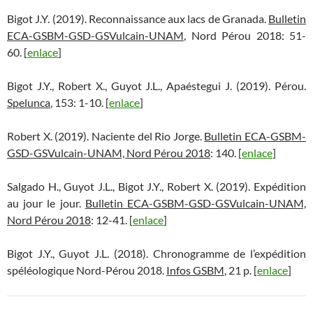
Bigot J.Y. (2019). Reconnaissance aux lacs de Granada.
Bulletin
ECA-GSBM-GSD-GSVulcain-UNAM
, Nord Pérou 2018: 51-
60. [
enlace
]
Bigot J.Y., Robert X., Guyot J.L., Apaéstegui J. (2019). Pérou.
Spelunca
, 153: 1-10. [
enlace
]
Robert X. (2019). Naciente del Rio Jorge.
Bulletin ECA-GSBM-
GSD-GSVulcain-UNAM, Nord Pérou 2018
: 140. [
enlace
]
Salgado H., Guyot J.L., Bigot J.Y., Robert X. (2019). Expédition
au jour le jour.
Bulletin ECA-GSBM-GSD-GSVulcain-UNAM,
Nord Pérou 2018
: 12-41. [
enlace
]
Bigot J.Y., Guyot J.L. (2018). Chronogramme de l’expédition
spéléologique Nord-Pérou 2018.
Infos GSBM
, 21 p. [
enlace
]