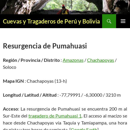
Saltar
al
contenido
Buscar
Cuevas y Tragaderos de Perú y Bolivia
MENÚ
PRINCI
Resurgencia de Pumahuasi
Región / Provincia / Distrito
:
Amazonas
/
Chachapoyas
/
Soloco
Mapa IGN
: Chachapoyas (13-h)
Longitud / Latitud / Altitud
: -77,79991 / -6,30000 / 3210 m
Acceso
: La resurgencia de Pumahuasi se encuentra 200 m al
Sur-Este del
tragadero de Pumahuasi 1
. El acceso al macizo se
hace desde Chachapoyas vía Taquia y Tamiapampa, una hora
de pista y tres horas de caminata. [
Google Earth
]