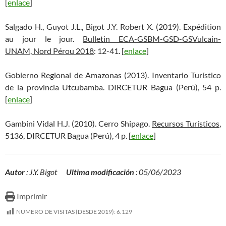
[
enlace
]
Salgado H., Guyot J.L., Bigot J.Y. Robert X. (2019). Expédition
au jour le jour.
Bulletin ECA-GSBM-GSD-GSVulcain-
UNAM, Nord Pérou 2018
: 12-41. [
enlace
]
Gobierno Regional de Amazonas (2013). Inventario Turístico
de la provincia Utcubamba. DIRCETUR Bagua (Perú), 54 p.
[
enlace
]
Gambini Vidal H.J. (2010). Cerro Shipago.
Recursos Turísticos
,
5136, DIRCETUR Bagua (Perú), 4 p. [
enlace
]
Autor
: J.Y. Bigot
Ultima modificación
: 05/06/2023
Imprimir
NUMERO DE VISITAS (DESDE 2019):
6.129