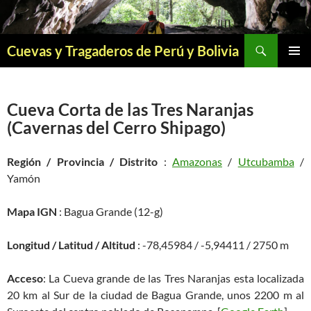
Saltar
al
contenido
Buscar
Cuevas y Tragaderos de Perú y Bolivia
MENÚ
PRINCI
Cueva Corta de las Tres Naranjas
(Cavernas del Cerro Shipago)
Región / Provincia / Distrito
:
Amazonas
/
Utcubamba
/
Yamón
Mapa IGN
: Bagua Grande (12-g)
Longitud / Latitud / Altitud
: -78,45984 / -5,94411 / 2750 m
Acceso
: La Cueva grande de las Tres Naranjas esta localizada
20 km al Sur de la ciudad de Bagua Grande, unos 2200 m al