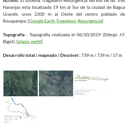
Acceso
: El sistema Tragadero-Resurgencia del Río de las Tres
Naranjas esta localizada 19 km al Sur de la ciudad de Bagua
Grande, unos 2200 m al Oeste del centro poblado de
Rosapampa. [
Google Earth Tragadero
,
Resurgencia
]
Topografía
: Topografía realizada el 06/10/2019 (Dibujo J.Y.
Bigot). [
plano
,
perfil
]
Desarrollo total / mapeado / Desnivel
: 739 m / 739 m / 17 m