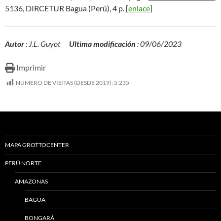
5136, DIRCETUR Bagua (Perú), 4 p. [
enlace
]
Autor
: J.L. Guyot
Ultima modificación
: 09/06/2023
Imprimir
NUMERO DE VISITAS (DESDE 2019):
5.235
MAPA GROTTOCENTER
PERÚ NORTE
AMAZONAS
BAGUA
BONGARÁ