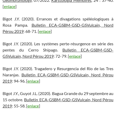
Geomorphology
, 07/2022.
Karstologia Mémoires
, 24 : 37-40.
[
enlace
]
Bigot J.Y. (2020). Errances et divagations spéléologiques à
Rosa Pampa.
Bulletin ECA-GSBM-GSD-GSVulcain, Nord
Pérou 2019
: 68-71. [
enlace
]
Bigot J.Y. (2020). Les systèmes perte-résurgence en série des
pentes du Cerro Shipago.
Bulletin ECA-GSBM-GSD-
GSVulcain, Nord Pérou 2019
: 72-79. [
enlace
]
Bigot J.Y. (2020). Tragadero y Resurgencia del Rio de las Tres
Naranjas.
Bulletin ECA-GSBM-GSD-GSVulcain, Nord Pérou
2019
: 94-96. [
enlace
]
Bigot J.Y., Guyot J.L. (2020). Bagua Grande du 29 septembre au
15 octobre.
Bulletin ECA-GSBM-GSD-GSVulcain, Nord Pérou
2019
: 55-58. [
enlace
]