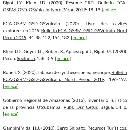
Bigot J.Y., Klein J.D. (2020). Résumé CREI.
Bulletin ECA-
GSBM-GSD-GSVulcain, Nord Pérou 2019
: 18-19. [
enlace
]
ECA-GSBM-GSD-GSVulcain (2020). Liste des cavités
explorées en 2019.
Bulletin ECA-GSBM-GSD-GSVulcain, Nord
Pérou 2019
: 84-88, 122, 154, 182. [
enlace
]
Klein J.D., Guyot J.L., Robert X., Apaéstegui J., Bigot J.Y. (2020).
Pérou.
Spelunca
, 158: 3-9. [
enlace
]
Robert X. (2020). Tableau de synthèse spéléométrique.
Bulletin
ECA-GSBM-GSD-GSVulcain, Nord Pérou 2019
: 196-197.
[
enlace
]
Gobierno Regional de Amazonas (2013). Inventario Turístico
de la provincia Utcubamba.
Publ. Dsr Cetur
, Bagua, 54 p.
[
enlace
]
Gambini Vidal H.J. (2010). Cerro Shipago.
Recursos Turísticos
,