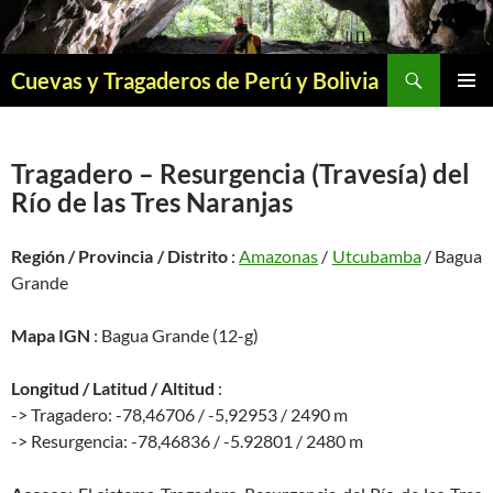
Saltar
al
contenido
Buscar
Cuevas y Tragaderos de Perú y Bolivia
MENÚ
PRINCI
Tragadero – Resurgencia (Travesía) del
Río de las Tres Naranjas
Región / Provincia / Distrito
:
Amazonas
/
Utcubamba
/ Bagua
Grande
Mapa IGN
: Bagua Grande (12-g)
Longitud / Latitud / Altitud
:
-> Tragadero: -78,46706 / -5,92953 / 2490 m
-> Resurgencia: -78,46836 / -5.92801 / 2480 m