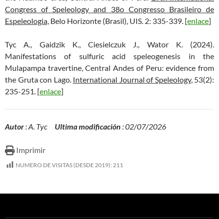
Congress of Speleology and 38o Congresso Brasileiro de
Espeleologia,
Belo Horizonte (Brasil), UIS. 2: 335-339. [
enlace
]
Tyc A., Gaidzik K., Ciesielczuk J., Wator K. (2024).
Manifestations of sulfuric acid speleogenesis in the
Mulapampa travertine, Central Andes of Peru: evidence from
the Gruta con Lago.
International Journal of Speleology
, 53(2):
235-251. [
enlace
]
Autor
: A. Tyc
Ultima modificación
: 02/07/2026
Imprimir
NUMERO DE VISITAS (DESDE 2019):
211