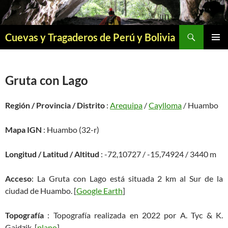
Saltar
al
contenido
Buscar
Cuevas y Tragaderos de Perú y Bolivia
MENÚ
PRINCI
Gruta con Lago
Región / Provincia / Distrito
:
Arequipa
/
Caylloma
/ Huambo
Mapa IGN
: Huambo (32-r)
Longitud / Latitud / Altitud
: -72,10727 / -15,74924 / 3440 m
Acceso
: La Gruta con Lago está situada 2 km al Sur de la
ciudad de Huambo. [
Google Earth
]
Topografía
: Topografía realizada en 2022 por A. Tyc & K.
Gaidzik. [
plano
]