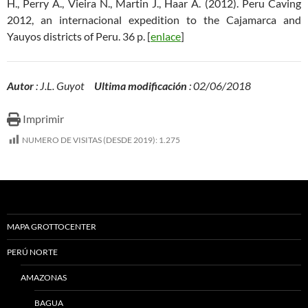
H., Perry A., Vieira N., Martin J., Haar A. (2012). Peru Caving
2012, an internacional expedition to the Cajamarca and
Yauyos districts of Peru. 36 p. [
enlace
]
Autor
: J.L. Guyot
Ultima modificación
: 02/06/2018
Imprimir
NUMERO DE VISITAS (DESDE 2019):
1.275
MAPA GROTTOCENTER
PERÚ NORTE
AMAZONAS
BAGUA