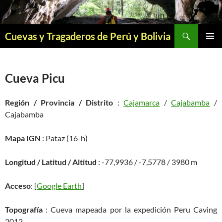
Saltar
al
contenido
Buscar
Cuevas y Tragaderos de Perú y Bolivia
MENÚ
PRINCI
Cueva Picu
Región / Provincia / Distrito
:
Cajamarca
/
Cajabamba
/
Cajabamba
Mapa IGN
: Pataz (16-h)
Longitud / Latitud / Altitud
: -77,9936 / -7,5778 / 3980 m
Acceso
: [
Google Earth
]
Topografía
: Cueva mapeada por la expedición Peru Caving
2012.