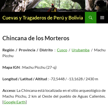
Saltar
al
contenido
Buscar
Cuevas y Tragaderos de Perú y Bolivia
MENÚ
PRINCI
Chincana de los Morteros
Región / Provincia / Distrito
:
Cusco
/
Urubamba
/ Machu
Picchu
Mapa IGN
: Machu Picchu (27-q)
Longitud / Latitud / Altitud
: -72,5448 / -13,1628 / 2430 m
Acceso
: La Chincana está localizada en el sitio arqueológico de
Machu Picchu, 2 km al Oeste del pueblo de Aguas Calientes.
[
Google Earth
]