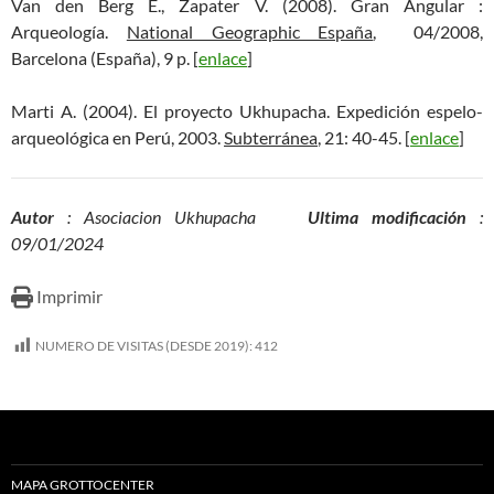
Van den Berg E., Zapater V. (2008). Gran Angular :
Arqueología.
National Geographic España
, 04/2008,
Barcelona (España), 9 p. [
enlace
]
Marti A. (2004). El proyecto Ukhupacha. Expedición espelo-
arqueológica en Perú, 2003.
Subterránea
, 21: 40-45. [
enlace
]
Autor
: Asociacion Ukhupacha
Ultima modificación
:
09/01/2024
Imprimir
NUMERO DE VISITAS (DESDE 2019):
412
MAPA GROTTOCENTER