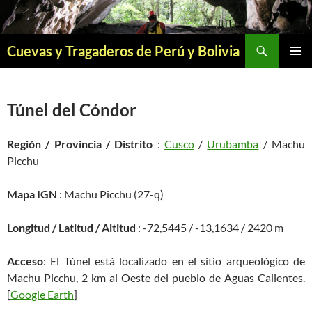
Saltar
al
contenido
Buscar
Cuevas y Tragaderos de Perú y Bolivia
MENÚ
PRINCI
Túnel del Cóndor
Región / Provincia / Distrito
:
Cusco
/
Urubamba
/ Machu
Picchu
Mapa IGN
: Machu Picchu (27-q)
Longitud / Latitud / Altitud
: -72,5445 / -13,1634 / 2420 m
Acceso
: El Túnel está localizado en el sitio arqueológico de
Machu Picchu, 2 km al Oeste del pueblo de Aguas Calientes.
[
Google Earth
]