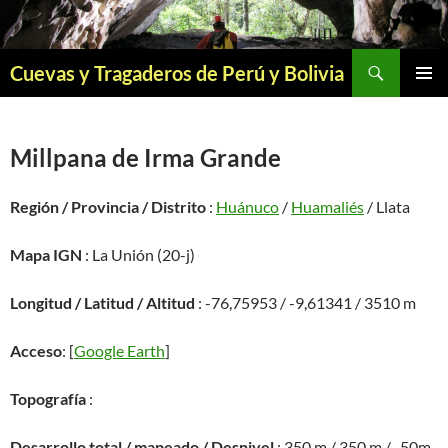
Saltar
al
contenido
Buscar
Cuevas y Tragaderos de Perú y Bolivia
MENÚ
PRINCI
Millpana de Irma Grande
Región / Provincia / Distrito
:
Huánuco
/
Huamaliés
/ Llata
Mapa IGN
: La Unión (20-j)
Longitud / Latitud / Altitud
: -76,75953 / -9,61341 / 3510 m
Acceso
: [
Google Earth
]
Topografía
:
Desarrollo total / mapeado / Desnivel
: 350 m / 350 m / -50m