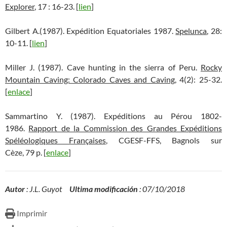
Explorer
, 17 : 16-23. [
lien
]
Gilbert A.(1987). Expédition Equatoriales 1987.
Spelunca
, 28:
10-11. [
lien
]
Miller J. (1987). Cave hunting in the sierra of Peru.
Rocky
Mountain Caving: Colorado Caves and Caving
, 4(2): 25-32.
[
enlace
]
Sammartino Y. (1987). Expéditions au Pérou 1802-
1986.
Rapport de la Commission des Grandes Expéditions
Spéléologiques Françaises
, CGESF-FFS, Bagnols sur
Cèze, 79 p. [
enlace
]
Autor
: J.L. Guyot
Ultima modificación
: 07/10/2018
Imprimir