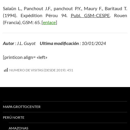
Salaün L., Panchout J.F., panchout P.Y., Maury F., Baritaud T.
(1994). Expédition Pérou 94.
Publ. GSM-CESPE
. Rouen
(Francia), GSM: 65. [
enlace
]
Autor
: J.L. Guyot
Ultima modificación
: 10/01/2024
[printicon align= «left»
NUMERO DE VISITAS (DESDE 2019):
451
MAPA GROTTOCENTER
PERÚ NORTE
AMAZONAS