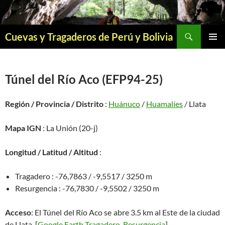
Saltar
al
contenido
Buscar
Cuevas y Tragaderos de Perú y Bolivia
MENÚ
PRINCI
Túnel del Río Aco (EFP94-25)
Región / Provincia / Distrito
:
Huánuco
/
Huamalíes
/ Llata
Mapa IGN
: La Unión (20-j)
Longitud / Latitud / Altitud
:
Tragadero : -76,7863 / -9,5517 / 3250 m
Resurgencia : -76,7830 / -9,5502 / 3250 m
Acceso
: El Túnel del Río Aco se abre 3.5 km al Este de la ciudad
de Llata. [
Google Earth Tragadero
,
Resurgencia
]