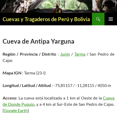
Saltar
al
contenido
Buscar
Cuevas y Tragaderos de Perú y Bolivia
MENÚ
PRINCI
Cueva de Antipa Yarguna
Región / Provincia / Distrito
:
Junín
/
Tarma
/ San Pedro de
Cajas
Mapa IGN
: Tarma (23-l)
Longitud / Latitud / Altitud
: -75,85157 / -11,28115 / 4050 m
Acceso
: La cueva está localizada a 1 km al Oeste de la
Cueva
de Donde Puquio
, y a 4 km al Sur-Este de San Pedro de Cajas.
[
Google Earth
]