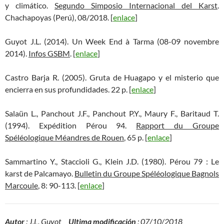
y climático.
Segundo Simposio Internacional del Karst
.
Chachapoyas (Perú), 08/2018. [
enlace
]
Guyot J.L. (2014). Un Week End à Tarma (08-09 novembre
2014).
Infos GSBM
. [
enlace
]
Castro Barja R. (2005). Gruta de Huagapo y el misterio que
encierra en sus profundidades. 22 p. [
enlace
]
Salaün L., Panchout J.F., Panchout P.Y., Maury F., Baritaud T.
(1994). Expédition Pérou 94.
Rapport du Groupe
Spéléologique Méandres de Rouen
, 65 p. [
enlace
]
Sammartino Y., Staccioli G., Klein J.D. (1980). Pérou 79 : Le
karst de Palcamayo.
Bulletin du Groupe Spéléologique Bagnols
Marcoule
, 8: 90-113. [
enlace
]
Autor
: J.L. Guyot
Ultima modificación
: 07/10/2018