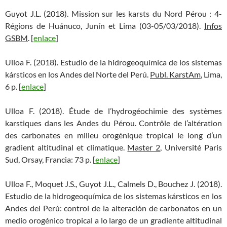
Guyot J.L. (2018). Mission sur les karsts du Nord Pérou : 4-
Régions de Huánuco, Junín et Lima (03-05/03/2018).
Infos
GSBM
. [
enlace
]
Ulloa F. (2018). Estudio de la hidrogeoquímica de los sistemas
kársticos en los Andes del Norte del Perú.
Publ. KarstAm
, Lima,
6 p. [
enlace
]
Ulloa F. (2018). Étude de l’hydrogéochimie des systèmes
karstiques dans les Andes du Pérou. Contrôle de l’altération
des carbonates en milieu orogénique tropical le long d’un
gradient altitudinal et climatique.
Master 2
, Université Paris
Sud, Orsay, Francia: 73 p. [
enlace
]
Ulloa F., Moquet J.S., Guyot J.L., Calmels D., Bouchez J. (2018).
Estudio de la hidrogeoquímica de los sistemas kársticos en los
Andes del Perú: control de la alteración de carbonatos en un
medio orogénico tropical a lo largo de un gradiente altitudinal