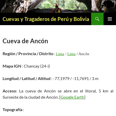
Saltar
al
contenido
Buscar
Cuevas y Tragaderos de Perú y Bolivia
MENÚ
PRINCI
Cueva de Ancón
Región / Provincia / Distrito
:
Lima
/
Lima
/ Ancón
Mapa IGN
: Chancay (24-i)
Longitud / Latitud / Altitud
: -77,1979 / -11,7691 / 3 m
Acceso
: La cueva de Ancón se abre en el litoral, 5 km al
Suroeste de la ciudad de Ancón. [
Google Earth
]
Topografía
: