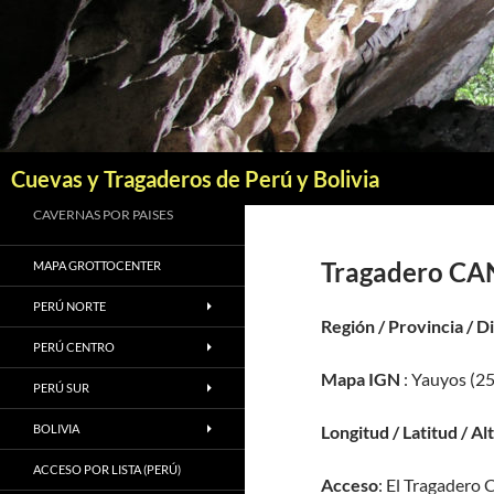
Saltar
al
contenido
Buscar
Cuevas y Tragaderos de Perú y Bolivia
CAVERNAS POR PAISES
Tragadero CA
MAPA GROTTOCENTER
PERÚ NORTE
Región / Provincia / D
PERÚ CENTRO
Mapa IGN
: Yauyos (25
PERÚ SUR
BOLIVIA
Longitud / Latitud / Al
ACCESO POR LISTA (PERÚ)
Acceso
: El Tragadero 