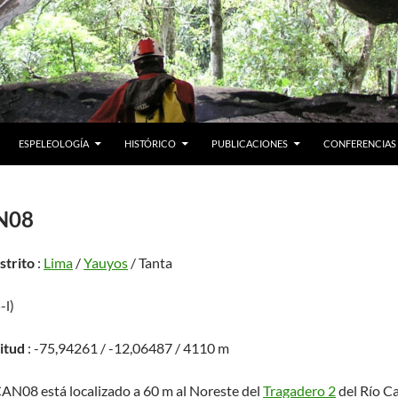
ESPELEOLOGÍA
HISTÓRICO
PUBLICACIONES
CONFERENCIAS
N08
istrito
:
Lima
/
Yauyos
/ Tanta
-l)
titud
: -75,94261 / -12,06487 / 4110 m
CAN08 está localizado a 60 m al Noreste del
Tragadero 2
del Río Ca