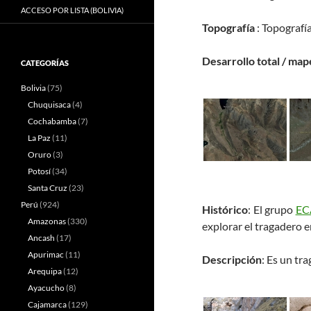
ACCESO POR LISTA (BOLIVIA)
Topografía
: Topografí
Desarrollo total / map
CATEGORÍAS
Bolivia
(75)
Chuquisaca
(4)
Cochabamba
(7)
La Paz
(11)
Oruro
(3)
Potosí
(34)
Santa Cruz
(23)
Perú
(924)
Histórico
: El grupo
EC
Amazonas
(330)
explorar el tragadero 
Ancash
(17)
Apurimac
(11)
Descripción
: Es un tr
Arequipa
(12)
Ayacucho
(8)
Cajamarca
(129)