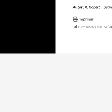
Autor
: X. Robert
Ulti
Imprimir
NUMERO DE VISITAS (DE
Funciona gracias a WordPress