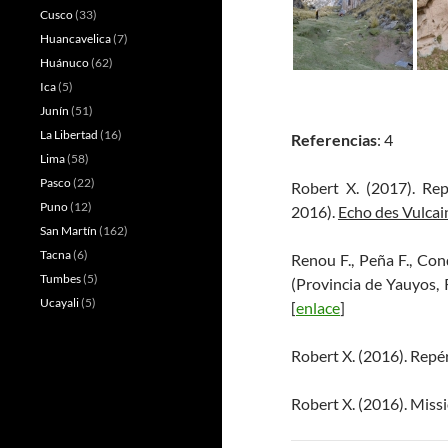
Cusco
(33)
Huancavelica
(7)
Huánuco
(62)
Ica
(5)
Junín
(51)
La Libertad
(16)
Referencias
: 4
Lima
(58)
Pasco
(22)
Robert X. (2017). Re
Puno
(12)
2016).
Echo des Vulcai
San Martín
(162)
Tacna
(6)
Renou F., Peña F., Cond
Tumbes
(5)
(Provincia de Yauyos, 
Ucayali
(5)
[
enlace
]
Robert X. (2016). Repé
Robert X. (2016). Missi