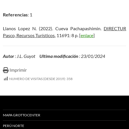
Referencias
: 1
Llanos Lopez N. (2022). Cueva Pachapashimin.
DIRECTUR
Pasco, Recursos Turísticos
, 11691: 8 p. [
enlace
]
Autor
: J.L. Guyot
Ultima modificación
: 23/01/2024
Imprimir
NUMERO DE VISITAS (DESDE 2019):
358
MAPA GROTTOCENTER
PERÚ NORTE