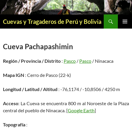
Saltar
al
contenido
Buscar
Cuevas y Tragaderos de Perú y Bolivia
MENÚ
PRINCI
Cueva Pachapashimin
Región / Provincia / Distrito
:
Pasco
/
Pasco
/ Ninacaca
Mapa IGN
: Cerro de Pasco (22-k)
Longitud / Latitud / Altitud
: -76,1174 / -10,8506 / 4250 m
Acceso
: La Cueva se encuentra 800 m al Noroeste de la Plaza
central del pueblo de Ninacaca. [
Google Earth
]
Topografía
: