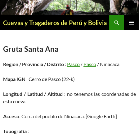
Saltar
al
contenido
Buscar
Cuevas y Tragaderos de Perú y Bolivia
MENÚ
PRINCI
Gruta Santa Ana
Región / Provincia / Distrito
:
Pasco
/
Pasco
/ Ninacaca
Mapa IGN
: Cerro de Pasco (22-k)
Longitud / Latitud / Altitud
: no tenemos las coordenadas de
esta cueva
Acceso
: Cerca del pueblo de Ninacaca. [Google Earth]
Topografía
: