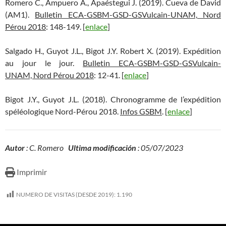
Romero C., Ampuero A., Apaéstegui J. (2019). Cueva de David
(AM1).
Bulletin ECA-GSBM-GSD-GSVulcain-UNAM, Nord
Pérou 2018
: 148-149. [
enlace
]
Salgado H., Guyot J.L., Bigot J.Y. Robert X. (2019). Expédition
au jour le jour.
Bulletin ECA-GSBM-GSD-GSVulcain-
UNAM, Nord Pérou 2018
: 12-41. [
enlace
]
Bigot J.Y., Guyot J.L. (2018). Chronogramme de l’expédition
spéléologique Nord-Pérou 2018.
Infos GSBM
. [
enlace
]
Autor
: C. Romero
Ultima modificación
: 05/07/2023
Imprimir
NUMERO DE VISITAS (DESDE 2019):
1.190