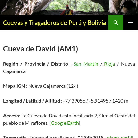
Saltar
al
contenido
Buscar
Cuevas y Tragaderos de Perú y Bolivia
MENÚ
PRINCI
Cueva de David (AM1)
Región / Provincia / Distrito
:
San Martín
/
Rioja
/ Nueva
Cajamarca
Mapa IGN
: Nueva Cajamarca (12-i)
Longitud / Latitud / Altitud
: -77,39056 / -5,91495 / 1420 m
Acceso
: La Cueva de David esta localizada 2,7 km al Oeste del
pueblo de Miraflores. [
Google Earth
]
Topografía
: Topografía realizada el 01/09/2018. [
plano
,
perfil
]