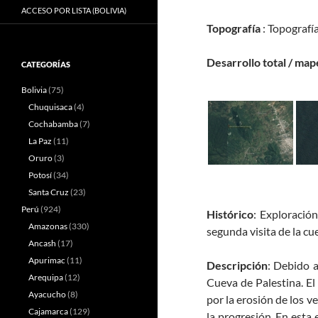
ACCESO POR LISTA (BOLIVIA)
Topografía
: Topografía
Desarrollo total / map
CATEGORÍAS
Bolivia
(75)
Chuquisaca
(4)
Cochabamba
(7)
La Paz
(11)
Oruro
(3)
Potosí
(34)
Santa Cruz
(23)
Perú
(924)
Histórico
: Exploración
Amazonas
(330)
segunda visita de la cue
Ancash
(17)
Apurimac
(11)
Descripción
:
Debido a
Arequipa
(12)
Cueva de Palestina.
El
Ayacucho
(8)
por la erosión de los v
Cajamarca
(129)
la progresión.
En esta 