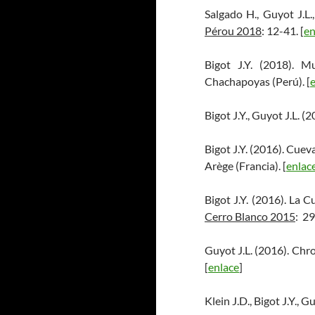
Salgado H., Guyot J.L.,
Pérou 2018
: 12-41. [
en
Bigot J.Y. (2018). M
Chachapoyas (Perú). [
Bigot J.Y., Guyot J.L.
Bigot J.Y. (2016). Cuev
Arège (Francia). [
enlac
Bigot J.Y. (2016). La 
Cerro Blanco 2015
: 29
Guyot J.L. (2016). Ch
[
enlace
]
Klein J.D., Bigot J.Y., 