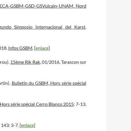
n ECA-GSBM-GSD-GSVulcain-UNAM, Nord
gundo Simposio Internacional del Karst
.
018.
Infos GSBM
. [
enlace
]
érou).
15ème Rik Rak
, 01/2016, Tarascon sur
rtin).
Bulletin du GSBM, Hors série spécial
Hors série spécial Cerro Blanco 2015
: 7-13.
, 143: 3-7. [
enlace
]