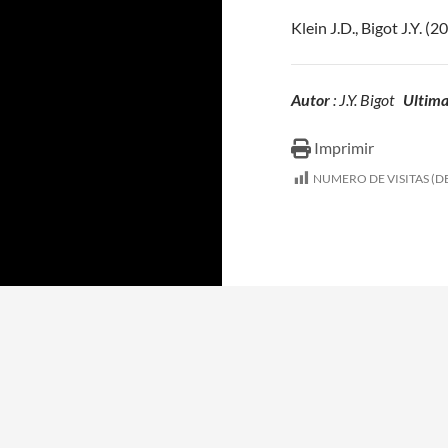
Klein J.D., Bigot J.Y. 
Autor
: J.Y. Bigot
Ultima
Imprimir
NUMERO DE VISITAS (DE