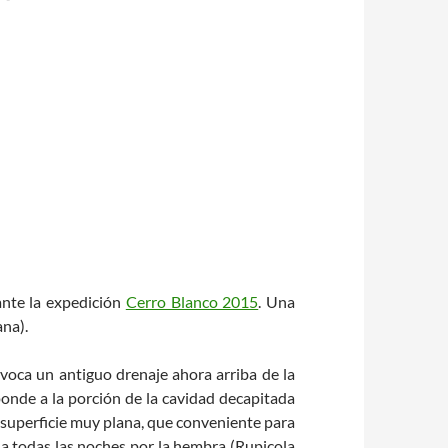
rante la expedición
Cerro Blanco 2015
. Una
ana).
evoca un antiguo drenaje ahora arriba de la
ponde a la porción de la cavidad decapitada
superficie muy plana, que conveniente para
a todas las noches por la hembra (Rupicola