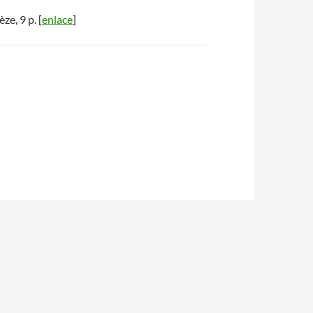
ze, 9 p. [
enlace
]