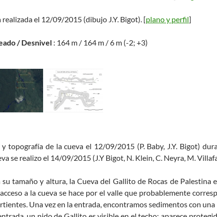
 realizada el 12/09/2015 (dibujo J.Y. Bigot). [
plano y perfil
]
eado / Desnivel
: 164 m / 164 m / 6 m (-2; +3)
 y topografía de la cueva el 12/09/2015 (P. Baby, J.Y. Bigot) du
va se realizo el 14/09/2015 (J.Y Bigot, N. Klein, C. Neyra, M. Villaf
 su tamaño y altura, la Cueva del Gallito de Rocas de Palestina 
 acceso a la cueva se hace por el valle que probablemente corres
ertientes.
Una vez en la entrada, encontramos sedimentos con una 
entrada, un nido de Gallito es visible en el techo;
aparece protegid