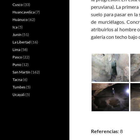
Cusco
(33)
peruviana).
La primera 
Huancavelica
(7)
suelo para pasar en la
Huánuco
(62)
de murciélagos.
Concre
Ica
(5)
atribuirlos al hombre 
Junín
(51)
galería con techo bajo q
La Libertad
(16)
Lima
(58)
Pasco
(22)
Puno
(12)
San Martín
(162)
Tacna
(6)
Tumbes
(5)
Ucayali
(5)
Referencias
: 8