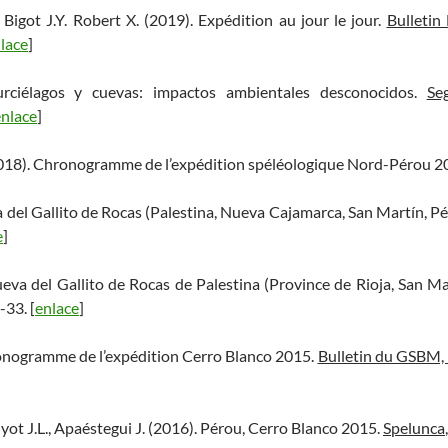
 Bigot J.Y. Robert X. (2019). Expédition au jour le jour.
Bulleti
lace
]
urciélagos y cuevas: impactos ambientales desconocidos.
Se
enlace
]
 (2018). Chronogramme de l’expédition spéléologique Nord-Pérou 2
a del Gallito de Rocas (Palestina, Nueva Cajamarca, San Martín, P
e
]
Cueva del Gallito de Rocas de Palestina (Province de Rioja, San Ma
-33. [
enlace
]
ronogramme de l’expédition Cerro Blanco 2015.
Bulletin du GSBM, 
Guyot J.L., Apaéstegui J. (2016). Pérou, Cerro Blanco 2015.
Spelunca