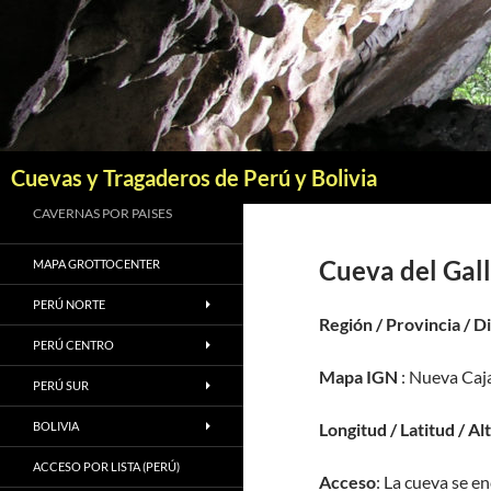
Saltar
al
contenido
Buscar
Cuevas y Tragaderos de Perú y Bolivia
CAVERNAS POR PAISES
Cueva del Gall
MAPA GROTTOCENTER
PERÚ NORTE
Región / Provincia / D
PERÚ CENTRO
Mapa IGN
: Nueva Caj
PERÚ SUR
BOLIVIA
Longitud / Latitud / Al
ACCESO POR LISTA (PERÚ)
Acceso
: La cueva se e