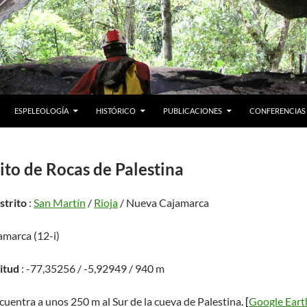
ESPELEOLOGÍA
HISTÓRICO
PUBLICACIONES
CONFERENCIAS
ito de Rocas de Palestina
istrito
:
San Martín
/
Rioja
/ Nueva Cajamarca
amarca (12-i)
titud
: -77,35256 / -5,92949 / 940 m
ncuentra a unos 250 m al Sur de la cueva de Palestina
. [
Google Eart