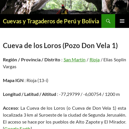
Saltar
al
contenido
Buscar
Cuevas y Tragaderos de Perú y Bolivia
MENÚ
PRINCI
Cueva de los Loros (Pozo Don Vela 1)
Región / Provincia / Distrito
:
San Martín
/
Rioja
/ Elias Soplin
Vargas
Mapa IGN
: Rioja (13-i)
Longitud / Latitud / Altitud
: -77,29799 / -6,00754 / 1200 m
Acceso
: La Cueva de los Loros (o Cueva de Don Vela 1) esta
localizada 3 km al Suroeste de la ciudad de Segunda Jerusalén.
El acceso se hace por los pueblos de Alto Zapote y El Mirador.
[
Google Earth
]