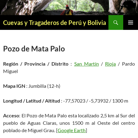
Saltar
al
contenido
Buscar
Cuevas y Tragaderos de Perú y Bolivia
MENÚ
PRINCI
Pozo de Mata Palo
Región / Provincia / Distrito
:
San Martín
/
Rioja
/ Pardo
Miguel
Mapa IGN
: Jumbilla (12-h)
Longitud / Latitud / Altitud
: -77,57023 / -5,73932 / 1300 m
Acceso
: El Pozo de Mata Palo esta localizado 2,5 km al Sur del
pueblo de Aguas Claras, unos 1500 m al Oeste del centro
poblado de Miguel Grau. [
Google Earth
]