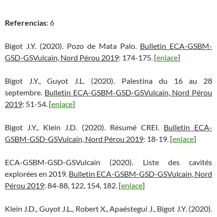
Referencias
: 6
Bigot J.Y. (2020). Pozo de Mata Palo.
Bulletin ECA-GSBM-
GSD-GSVulcain, Nord Pérou 2019
: 174-175. [
enlace
]
Bigot J.Y., Guyot J.L. (2020). Palestina du 16 au 28
septembre.
Bulletin ECA-GSBM-GSD-GSVulcain, Nord Pérou
2019
: 51-54. [
enlace
]
Bigot J.Y., Klein J.D. (2020). Résumé CREI.
Bulletin ECA-
GSBM-GSD-GSVulcain, Nord Pérou 2019
: 18-19. [
enlace
]
ECA-GSBM-GSD-GSVulcain (2020). Liste des cavités
explorées en 2019.
Bulletin ECA-GSBM-GSD-GSVulcain, Nord
Pérou 2019
: 84-88, 122, 154, 182. [
enlace
]
Klein J.D., Guyot J.L., Robert X., Apaéstegui J., Bigot J.Y. (2020).