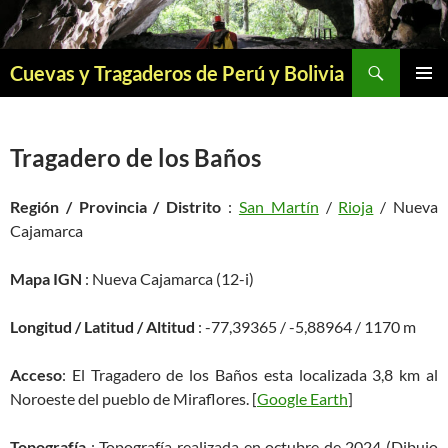
Saltar
al
contenido
Buscar
Cuevas y Tragaderos de Perú y Bolivia
MENÚ
PRINCI
Tragadero de los Baños
Región / Provincia / Distrito
:
San Martín
/
Rioja
/ Nueva
Cajamarca
Mapa IGN
: Nueva Cajamarca (12-i)
Longitud / Latitud / Altitud
: -77,39365 / -5,88964 / 1170 m
Acceso
: El Tragadero de los Baños esta localizada 3,8 km al
Noroeste del pueblo de Miraflores. [
Google Earth
]
Topografía
: Topografía realizada en octubre de 2024 (Dibujo