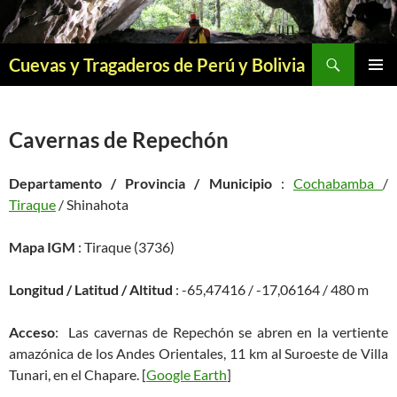
Saltar
al
contenido
Buscar
Cuevas y Tragaderos de Perú y Bolivia
MENÚ
PRINCI
Cavernas de Repechón
Departamento / Provincia / Municipio
:
Cochabamba
/
Tiraque
/ Shinahota
Mapa IGM
: Tiraque (3736)
Longitud / Latitud / Altitud
: -65,47416 / -17,06164 / 480 m
Acceso
: Las cavernas de Repechón se abren en la vertiente
amazónica de los Andes Orientales, 11 km al Suroeste de Villa
Tunari, en el Chapare. [
Google Earth
]