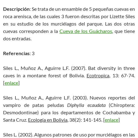
Descripción
: Se trata de un ensamble de 5 pequeñas cuevas en
roca arenisca, de las cuales 3 fueron descritas por Lizette Siles
en su estudio de los murciélagos del parque. Las dos otras
cuevas corresponden a la
Cueva de los Guácharos
, que tiene
dos entradas.
Referencias
: 3
Siles L., Muñoz A., Aguirre L.F. (2007). Bat diversity in three
caves in a montane forest of Bolivia.
Ecotropica
, 13: 67-74.
[
enlace
]
Siles L., Muñoz A., Aguirre L.F. (2003). Nuevos reportes del
vampiro de patas peludas
Diphylla ecaudata
(Chiroptera:
Desmodontinae) para los departamentos de Cochabamba y
Santa Cruz.
Ecología en Bolivia
, 38(2): 141-145. [
enlace
]
Siles L. (2002). Algunos patrones de uso por murciélagos en las