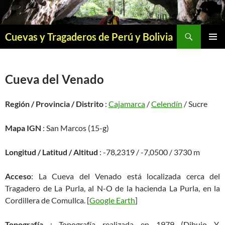
Saltar
al
contenido
Buscar
Cuevas y Tragaderos de Perú y Bolivia
MENÚ
PRINCI
Cueva del Venado
Región / Provincia / Distrito
:
Cajamarca
/
Celendín
/ Sucre
Mapa IGN
: San Marcos (15-g)
Longitud / Latitud / Altitud
: -78,2319 / -7,0500 / 3730 m
Acceso
: La Cueva del Venado está localizada cerca del
Tragadero de La Purla, al N-O de la hacienda La Purla, en la
Cordillera de Comullca. [
Google Earth
]
Topografía
: Topografía realizada en 1979 (Dibujo Y.