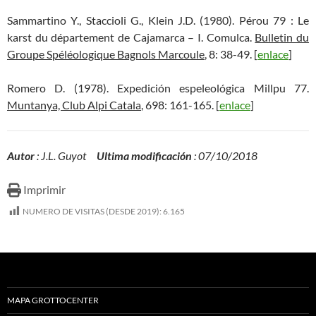
Sammartino Y., Staccioli G., Klein J.D. (1980). Pérou 79 : Le
karst du département de Cajamarca – I. Comulca.
Bulletin du
Groupe Spéléologique Bagnols Marcoule
, 8: 38-49. [
enlace
]
Romero D. (1978). Expedición espeleológica Millpu 77.
Muntanya, Club Alpi Catala
, 698: 161-165. [
enlace
]
Autor
: J.L. Guyot
Ultima modificación
: 07/10/2018
Imprimir
NUMERO DE VISITAS (DESDE 2019):
6.165
MAPA GROTTOCENTER