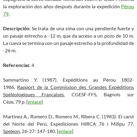
la exploración dos años después durante la expedición
Pérou
79
.
Descripción
: Se trata de una sima con una pendiente fuerte y
un pasaje estrecho a -12 m, que da acceso a un pozo de 10 m.
La cueva se termina con un pasaje estrecho a la profundidad de
-26 m.
Referencias
: 4
Sammartino Y. (1987). Expéditions au Pérou 1802-
1986.
Rapport de la Commission des Grandes Expéditions
Spéléologiques Françaises
, CGESF-FFS, Bagnols sur
Cèze, 79 p. [
enlace
]
Martinez A., Romero D., Romero M., Ribera C. (1983). El carst
del Norte del Perú, Expediciones HIRCA 76 i Millpu 77.
Speleon
, 26-27: 147-180. [
enlace
]