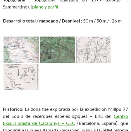
Sammartino). [
plano y perfil
]
Desarrollo total / mapeado / Desnivel
: 50 m / 50 m / -26 m
Histórico
: La zona fue explorada por la expedición Millpu 77
del Equip de recerques espeleologiques – ERE del
Centro
Excursionista de Catalunya – CEC
(Barcelona, España), que
topografía la cueva llamada «Sima San Juan». El GSBM retoma