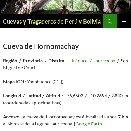
Saltar
al
contenido
Buscar
Cuevas y Tragaderos de Perú y Bolivia
MENÚ
PRINCI
Cueva de Hornomachay
Región / Provincia / Distrito
:
Huánuco
/
Lauricocha
/ San
Miguel de Cauri
Mapa IGN
: Yanahuanca (21-j)
Longitud / Latitud / Altitud
: -76,6503 / -10,2694 / 3840 m
(coordenadas aproximativas)
Acceso
: La cueva de Hornomachay está localizada unos 7 km
al Noreste de la Laguna Lauricocha. [
Google Earth
]