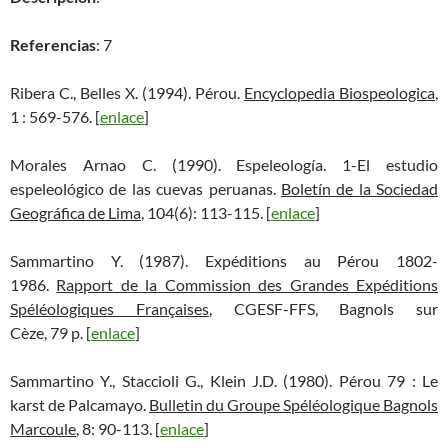
Referencias
: 7
Ribera C., Belles X. (1994). Pérou.
Encyclopedia Biospeologica
,
1 : 569-576. [
enlace
]
Morales Arnao C. (1990). Espeleología. 1-El estudio
espeleológico de las cuevas peruanas.
Boletín de la Sociedad
Geográfica de Lima
, 104(6): 113-115. [
enlace
]
Sammartino Y. (1987). Expéditions au Pérou 1802-
1986.
Rapport de la Commission des Grandes Expéditions
Spéléologiques Françaises
, CGESF-FFS, Bagnols sur
Cèze, 79 p. [
enlace
]
Sammartino Y., Staccioli G., Klein J.D. (1980). Pérou 79 : Le
karst de Palcamayo.
Bulletin du Groupe Spéléologique Bagnols
Marcoule
, 8: 90-113. [
enlace
]