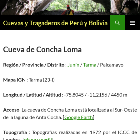
Saltar
al
contenido
Buscar
Cuevas y Tragaderos de Perú y Bolivia
MENÚ
PRINCI
Cueva de Concha Loma
Región / Provincia / Distrito
:
Junín
/
Tarma
/ Palcamayo
Mapa IGN
: Tarma (23-l)
Longitud / Latitud / Altitud
: -75,8045 / -11,2156 / 4450 m
Acceso
: La cueva de Concha Loma está localizada al Sur-Oeste
de la laguna de Anta Cocha. [
Google Earth
]
Topografía
: Topografías realizadas en 1972 por el ICCC de
Londres. [
plano y perfil
]