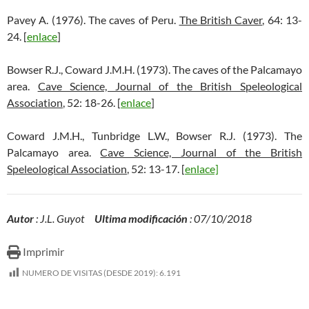
Pavey A. (1976). The caves of Peru.
The British Caver
, 64: 13-
24. [
enlace
]
Bowser R.J., Coward J.M.H. (1973). The caves of the Palcamayo
area.
Cave Science, Journal of the British Speleological
Association
, 52: 18-26. [
enlace
]
Coward J.M.H., Tunbridge L.W., Bowser R.J. (1973). The
Palcamayo area.
Cave Science, Journal of the British
Speleological Association
, 52: 13-17. [
enlace]
Autor
: J.L. Guyot
Ultima modificación
: 07/10/2018
Imprimir
NUMERO DE VISITAS (DESDE 2019):
6.191