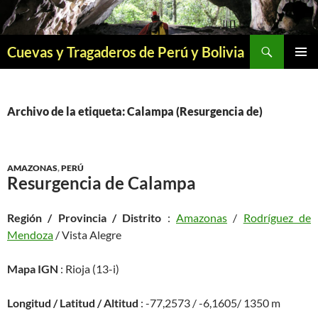
Saltar
al
contenido
Buscar
Cuevas y Tragaderos de Perú y Bolivia
MENÚ
PRINCI
Archivo de la etiqueta: Calampa (Resurgencia de)
AMAZONAS
,
PERÚ
Resurgencia de Calampa
Región / Provincia / Distrito
:
Amazonas
/
Rodríguez de
Mendoza
/ Vista Alegre
Mapa IGN
: Rioja (13-i)
Longitud / Latitud / Altitud
: -77,2573 / -6,1605/ 1350 m