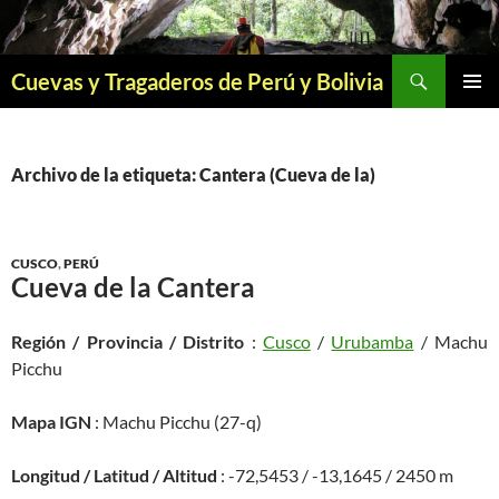
Saltar
al
contenido
Buscar
Cuevas y Tragaderos de Perú y Bolivia
MENÚ
PRINCI
Archivo de la etiqueta: Cantera (Cueva de la)
CUSCO
,
PERÚ
Cueva de la Cantera
Región / Provincia / Distrito
:
Cusco
/
Urubamba
/ Machu
Picchu
Mapa IGN
: Machu Picchu (27-q)
Longitud / Latitud / Altitud
: -72,5453 / -13,1645 / 2450 m