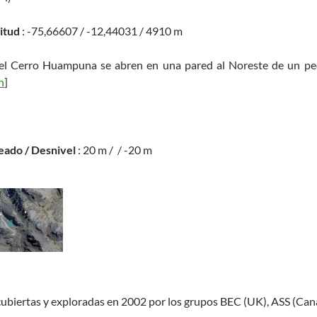
titud
: -75,66607 / -12,44031 / 4910 m
del Cerro Huampuna se abren en una pared al Noreste de un pe
h
]
eado / Desnivel
: 20 m / / -20 m
cubiertas y exploradas en 2002 por los grupos BEC (UK), ASS (Can