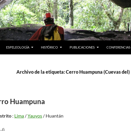
ESPELEOLOGÍA
HISTÓRICO
PUBLICACIONES
CONFERENCIAS
Archivo de la etiqueta: Cerro Huampuna (Cuevas del)
erro Huampuna
istrito
:
Lima
/
Yauyos
/ Huantán
-l)