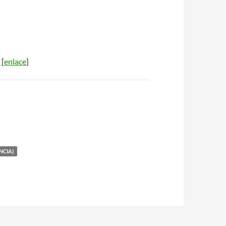
 [
enlace
]
NCIA)