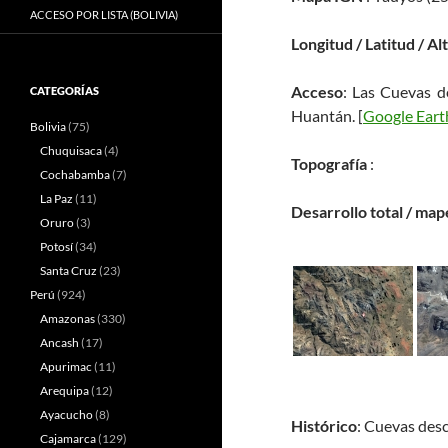
ACCESO POR LISTA (BOLIVIA)
Longitud / Latitud / Al
Acceso
: Las Cuevas 
CATEGORÍAS
Huantán. [
Google Eart
Bolivia
(75)
Chuquisaca
(4)
Topografía
:
Cochabamba
(7)
La Paz
(11)
Desarrollo total / map
Oruro
(3)
Potosí
(34)
Santa Cruz
(23)
Perú
(924)
Amazonas
(330)
Ancash
(17)
Apurimac
(11)
Arequipa
(12)
Ayacucho
(8)
Histórico
: Cuevas des
Cajamarca
(129)