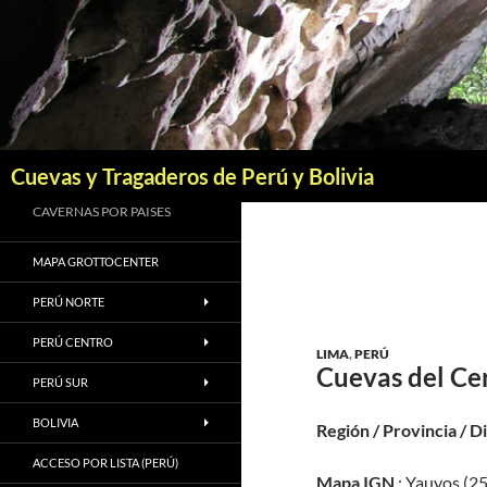
Saltar
al
contenido
Buscar
Cuevas y Tragaderos de Perú y Bolivia
CAVERNAS POR PAISES
MAPA GROTTOCENTER
PERÚ NORTE
PERÚ CENTRO
LIMA
,
PERÚ
Cuevas del C
PERÚ SUR
BOLIVIA
Región / Provincia / D
ACCESO POR LISTA (PERÚ)
Mapa IGN
: Yauyos (25