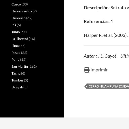
Cusco
(33)
Descripción
: Se trata
Huancavelica
(7)
Huánuco
(62)
Referencias
: 1
Ica
(5)
Junín
(51)
Harper R. et al. (2003
La Libertad
(16)
Lima
(58)
Pasco
(22)
Autor
: J.L. Guyot
Ulti
Puno
(12)
San Martín
(162)
Imprimir
Tacna
(6)
Tumbes
(5)
CERRO HUAMPUNA (CUEVA
Ucayali
(5)