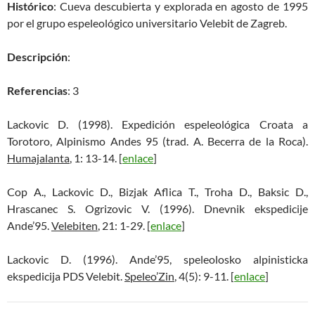
Histórico
: Cueva descubierta y explorada en agosto de 1995
por el grupo espeleológico universitario Velebit de Zagreb.
Descripción
:
Referencias
: 3
Lackovic D. (1998). Expedición espeleológica Croata a
Torotoro, Alpinismo Andes 95 (trad. A. Becerra de la Roca).
Humajalanta
, 1: 13-14. [
enlace
]
Cop A., Lackovic D., Bizjak Aflica T., Troha D., Baksic D.,
Hrascanec S. Ogrizovic V. (1996). Dnevnik ekspedicije
Ande’95.
Velebiten
, 21: 1-29. [
enlace
]
Lackovic D. (1996). Ande’95, speleolosko alpinisticka
ekspedicija PDS Velebit.
Speleo’Zin
, 4(5): 9-11. [
enlace
]