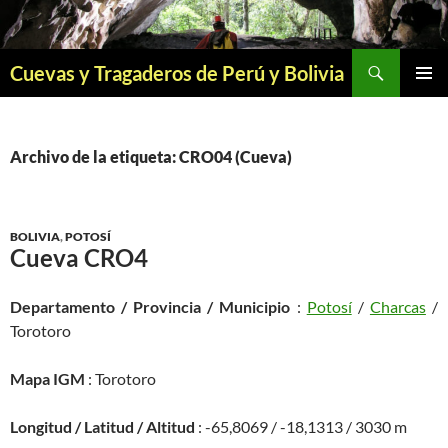
Saltar
al
contenido
Buscar
Cuevas y Tragaderos de Perú y Bolivia
MENÚ
PRINCI
Archivo de la etiqueta: CRO04 (Cueva)
BOLIVIA
,
POTOSÍ
Cueva CRO4
Departamento / Provincia / Municipio
:
Potosí
/
Charcas
/
Torotoro
Mapa IGM
: Torotoro
Longitud / Latitud / Altitud
: -65,8069 / -18,1313 / 3030 m