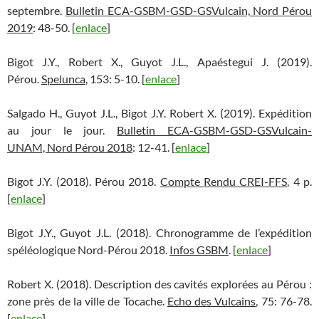
septembre.
Bulletin ECA-GSBM-GSD-GSVulcain, Nord Pérou
2019
: 48-50. [
enlace
]
Bigot J.Y., Robert X., Guyot J.L., Apaéstegui J. (2019).
Pérou.
Spelunca
, 153: 5-10. [
enlace
]
Salgado H., Guyot J.L., Bigot J.Y. Robert X. (2019). Expédition
au jour le jour.
Bulletin ECA-GSBM-GSD-GSVulcain-
UNAM, Nord Pérou 2018
: 12-41. [
enlace
]
Bigot J.Y. (2018). Pérou 2018.
Compte Rendu CREI-FFS
, 4 p.
[
enlace
]
Bigot J.Y., Guyot J.L. (2018). Chronogramme de l’expédition
spéléologique Nord-Pérou 2018.
Infos GSBM
. [
enlace
]
Robert X. (2018). Description des cavités explorées au Pérou :
zone près de la ville de Tocache.
Echo des Vulcains
, 75: 76-78.
[
enlace
]