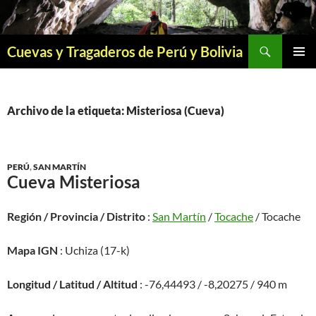
Saltar
al
contenido
Buscar
Cuevas y Tragaderos de Perú y Bolivia
MENÚ
PRINCI
Archivo de la etiqueta: Misteriosa (Cueva)
PERÚ
,
SAN MARTÍN
Cueva Misteriosa
Región / Provincia / Distrito
:
San Martín
/
Tocache
/ Tocache
Mapa IGN
: Uchiza (17-k)
Longitud / Latitud / Altitud
: -76,44493 / -8,20275 / 940 m