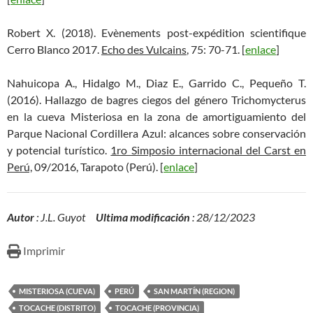
Robert X. (2018). Evènements post-expédition scientifique
Cerro Blanco 2017.
Echo des Vulcains
, 75: 70-71. [
enlace
]
Nahuicopa A., Hidalgo M., Diaz E., Garrido C., Pequeño T.
(2016). Hallazgo de bagres ciegos del género Trichomycterus
en la cueva Misteriosa en la zona de amortiguamiento del
Parque Nacional Cordillera Azul: alcances sobre conservación
y potencial turístico.
1ro Simposio internacional del Carst en
Perú,
09/2016, Tarapoto (Perú). [
enlace
]
Autor
: J.L. Guyot
Ultima modificación
: 28/12/2023
Imprimir
MISTERIOSA (CUEVA)
PERÚ
SAN MARTÍN (REGION)
TOCACHE (DISTRITO)
TOCACHE (PROVINCIA)