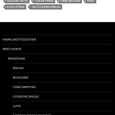
ALIS (DISTRITO)
CUEVA PYN28
LIMA (REGION)
PERÚ
POZO PYN30
YAUYOS (PROVINCIA)
MAPA GROTTOCENTER
PERÚ NORTE
AMAZONAS
BAGUA
BONGARÁ
CHACHAPOYAS
CONDORCANQUI
LUYA