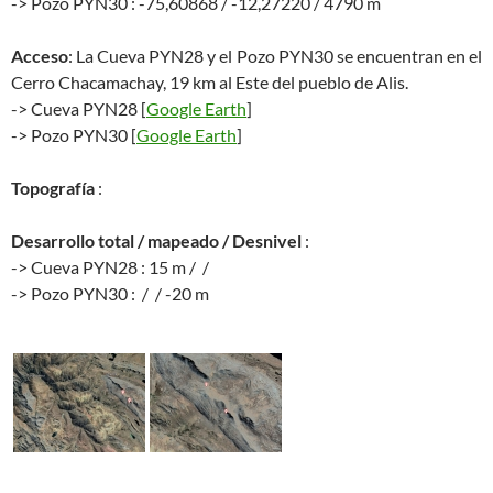
-> Pozo PYN30 : -75,60868 / -12,27220 / 4790 m
Acceso
: La Cueva PYN28 y el Pozo PYN30 se encuentran en el
Cerro Chacamachay, 19 km al Este del pueblo de Alis.
-> Cueva PYN28 [
Google Earth
]
-> Pozo PYN30 [
Google Earth
]
Topografía
:
Desarrollo total / mapeado / Desnivel
:
-> Cueva PYN28 : 15 m / /
-> Pozo PYN30 : / / -20 m