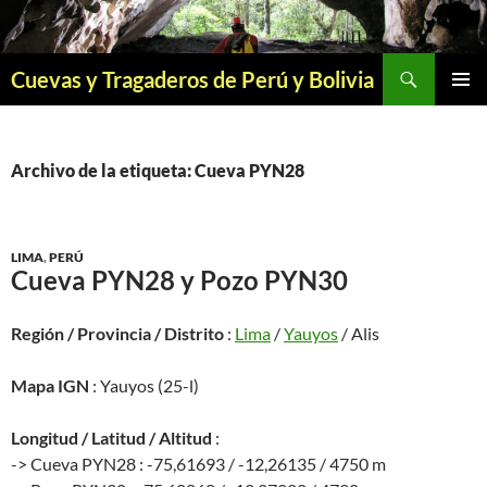
Saltar
al
contenido
Buscar
Cuevas y Tragaderos de Perú y Bolivia
MENÚ
PRINCI
Archivo de la etiqueta: Cueva PYN28
LIMA
,
PERÚ
Cueva PYN28 y Pozo PYN30
Región / Provincia / Distrito
:
Lima
/
Yauyos
/ Alis
Mapa IGN
: Yauyos (25-l)
Longitud / Latitud / Altitud
:
-> Cueva PYN28 : -75,61693 / -12,26135 / 4750 m