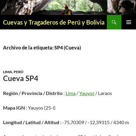
Saltar
al
contenido
Buscar
Cuevas y Tragaderos de Perú y Bolivia
MENÚ
PRINCI
Archivo de la etiqueta: SP4 (Cueva)
LIMA
,
PERÚ
Cueva SP4
Región / Provincia / Distrito
:
Lima
/
Yauyos
/ Laraos
Mapa IGN
: Yauyos (25-l)
Longitud / Latitud / Altitud
: -75,70309 / -12,39315 / 4340 m