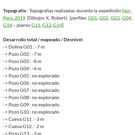
Topografía
: Topografías realizadas durante la expedición
Nor-
Perú 2019
(Dibujos X. Robert). [perfiles
G01
,
G02
,
G03
,
G04
,
G14
– planos
G11
,
G12
,
G14
]
Desarrollo total / mapeado / Desnivel
-> Dolina G01 : -7 m
-> Pozo G02 : -7 m
-> Pozo G03 : -8 m
-> Pozo G04 : -4 m
-> Pozo G05 : no explorado
-> Pozo G06 : no explorado
-> Pozo G07 : no explorado
-> Pozo G08 : no explorado
-> Pozo G09 : no explorado
-> Pozo G10 : no explorado
-> Cueva G11 : -3 m
-> Cueva G12 : -2 m
-> Pozo G13 : -3 m