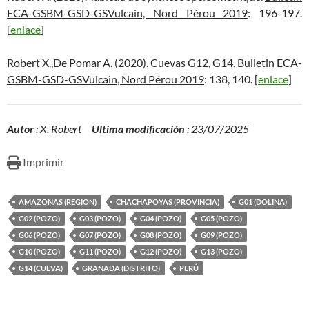
ECA-GSBM-GSD-GSVulcain, Nord Pérou 2019
: 196-197.
[
enlace
]
Robert X.,De Pomar A. (2020). Cuevas G12, G14.
Bulletin ECA-
GSBM-GSD-GSVulcain, Nord Pérou 2019
: 138, 140. [
enlace
]
Autor
: X. Robert
Ultima modificación
: 23/07/2025
Imprimir
AMAZONAS (REGION)
CHACHAPOYAS (PROVINCIA)
G01 (DOLINA)
G02 (POZO)
G03 (POZO)
G04 (POZO)
G05 (POZO)
G06 (POZO)
G07 (POZO)
G08 (POZO)
G09 (POZO)
G10 (POZO)
G11 (POZO)
G12 (POZO)
G13 (POZO)
G14 (CUEVA)
GRANADA (DISTRITO)
PERÚ