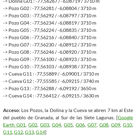
-> Dolina G01 : -77,56267 / -6,08719 / 3710 m
-> Pozo G02 : -77,56281 / -6,08804 / 3710 m
-> Pozo G03 : -77,56292 / -6,08797 / 3710 m
-> Pozo G04 : -77,56234 / -6,08819 / 3710 m
-> Pozo G05 : -77,56224 / -6,08835 / 3710 m
-> Pozo G06 : -77,56216 / -6,08840 / 3710 m
-> Pozo G07 : -77,56230 / -6,08912 / 3710 m
-> Pozo G08 : -77,56246 / -6,08920 / 3710 m
-> Pozo G09 : -77,56100 / -6,08923 / 3710 m
-> Pozo G10 : -77,56103 / -6,08938 / 3710 m
-> Cueva G11 : -77,55889 / -6,09001 / 3710 m
-> Cueva G12 : -77,55585 / -6,09215 / 3740 m
-> Pozo G13 : -77,56288 / -6,09192 / 3650 m
-> Cueva G14 : -77,56412 / -6,09215 / 3630 m
Acceso
: Los Pozos, la Dolina y la Cueva se abren 7 km al Este
del pueblo de Granada, al Sur de las Siete Lagunas. [
Google
Earth G01
,
G02
,
G03
,
G04
,
G05
,
G06
,
G07
,
G08
,
G09
,
G10
,
G11
,
G12
,
G13
,
G14
]