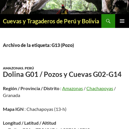
Saltar
al
contenido
Buscar
Cuevas y Tragaderos de Perú y Bolivia
MENÚ
PRINCI
Archivo de la etiqueta: G13 (Pozo)
AMAZONAS
,
PERÚ
Dolina G01 / Pozos y Cuevas G02-G14
Región / Provincia / Distrito
:
Amazonas
/
Chachapoyas
/
Granada
Mapa IGN
: Chachapoyas (13-h)
Longitud / Latitud / Altitud