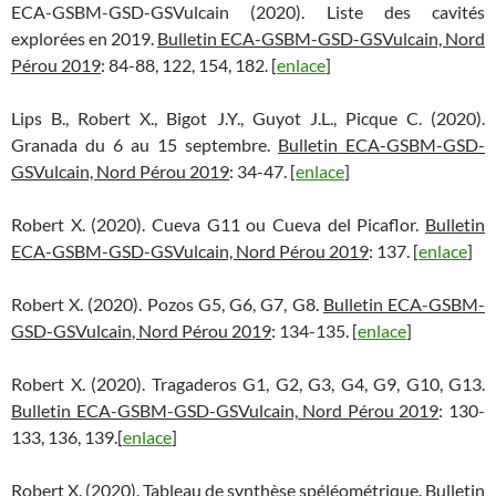
ECA-GSBM-GSD-GSVulcain (2020). Liste des cavités
explorées en 2019.
Bulletin ECA-GSBM-GSD-GSVulcain, Nord
Pérou 2019
: 84-88, 122, 154, 182. [
enlace
]
Lips B., Robert X., Bigot J.Y., Guyot J.L., Picque C. (2020).
Granada du 6 au 15 septembre.
Bulletin ECA-GSBM-GSD-
GSVulcain, Nord Pérou 2019
: 34-47. [
enlace
]
Robert X. (2020). Cueva G11 ou Cueva del Picaflor.
Bulletin
ECA-GSBM-GSD-GSVulcain, Nord Pérou 2019
: 137. [
enlace
]
Robert X. (2020). Pozos G5, G6, G7, G8.
Bulletin ECA-GSBM-
GSD-GSVulcain, Nord Pérou 2019
: 134-135. [
enlace
]
Robert X. (2020). Tragaderos G1, G2, G3, G4, G9, G10, G13.
Bulletin ECA-GSBM-GSD-GSVulcain, Nord Pérou 2019
: 130-
133, 136, 139.[
enlace
]
Robert X. (2020). Tableau de synthèse spéléométrique.
Bulletin