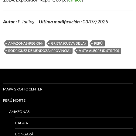
Autor
: P. Talling
Ultima modificación
: 03/07/2025
AMAZONAS (REGION)
GRIETA (CUEVA DE LA)
PERÚ
RODRÍGUEZ DE MENDOZA (PROVINCIA)
VISTA ALEGRE (DISTRITO)
MAPA GROTTOCENTER
PERÚ NORTE
AMAZONAS
BAGUA
BONGARÁ