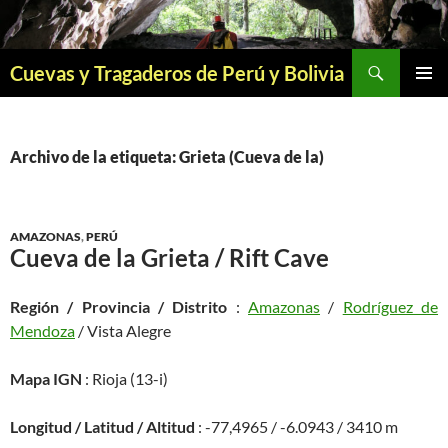
Saltar
al
contenido
Buscar
Cuevas y Tragaderos de Perú y Bolivia
MENÚ
PRINCI
Archivo de la etiqueta: Grieta (Cueva de la)
AMAZONAS
,
PERÚ
Cueva de la Grieta / Rift Cave
Región / Provincia / Distrito
:
Amazonas
/
Rodríguez de
Mendoza
/ Vista Alegre
Mapa IGN
: Rioja (13-i)
Longitud / Latitud / Altitud
: -77,4965 / -6.0943 / 3410 m