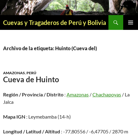
Saltar
al
contenido
Buscar
Cuevas y Tragaderos de Perú y Bolivia
MENÚ
PRINCI
Archivo de la etiqueta: Huinto (Cueva del)
AMAZONAS
,
PERÚ
Cueva de Huinto
Región / Provincia / Distrito
:
Amazonas
/
Chachapoyas
/ La
Jalca
Mapa IGN
: Leymebamba (14-h)
Longitud / Latitud / Altitud
: -77,80556 / -6,47705 / 2870 m