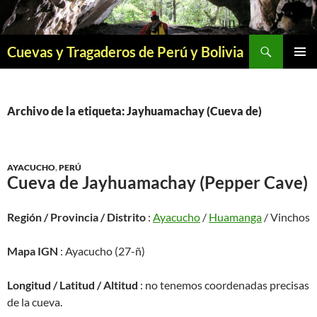
Saltar
al
contenido
Buscar
Cuevas y Tragaderos de Perú y Bolivia
MENÚ
PRINCI
Archivo de la etiqueta: Jayhuamachay (Cueva de)
AYACUCHO
,
PERÚ
Cueva de Jayhuamachay (Pepper Cave)
Región / Provincia / Distrito
:
Ayacucho
/
Huamanga
/ Vinchos
Mapa IGN
: Ayacucho (27-ñ)
Longitud / Latitud / Altitud
: no tenemos coordenadas precisas
de la cueva.