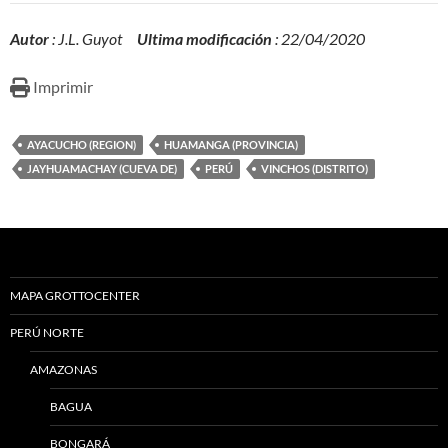
Autor
: J.L. Guyot
Ultima modificación
: 22/04/2020
Imprimir
AYACUCHO (REGION)
HUAMANGA (PROVINCIA)
JAYHUAMACHAY (CUEVA DE)
PERÚ
VINCHOS (DISTRITO)
MAPA GROTTOCENTER
PERÚ NORTE
AMAZONAS
BAGUA
BONGARÁ