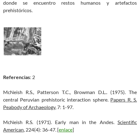
donde se encuentro restos humanos y artefactos
prehistóricos.
Referencias
: 2
McNeish R.S., Patterson T.C., Browman D.L.. (1975). The
central Peruvian prehistoric interaction sphere.
Papers R. S.
Peabody of Archaeology
, 7: 1-97.
McNeish R.S. (1971). Early man in the Andes.
Scientific
American
, 224(4): 36-47. [
enlace
]