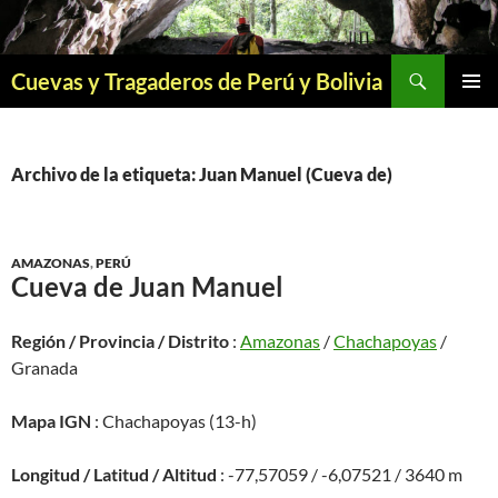
Saltar
al
contenido
Buscar
Cuevas y Tragaderos de Perú y Bolivia
MENÚ
PRINCI
Archivo de la etiqueta: Juan Manuel (Cueva de)
AMAZONAS
,
PERÚ
Cueva de Juan Manuel
Región / Provincia / Distrito
:
Amazonas
/
Chachapoyas
/
Granada
Mapa IGN
: Chachapoyas (13-h)
Longitud / Latitud / Altitud
: -77,57059 / -6,07521 / 3640 m