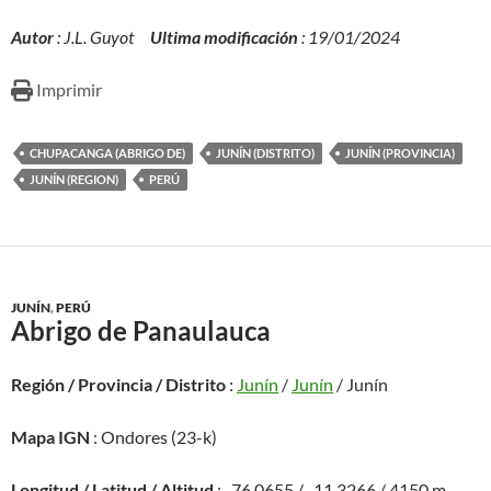
Autor
: J.L. Guyot
Ultima modificación
: 19/01/2024
Imprimir
CHUPACANGA (ABRIGO DE)
JUNÍN (DISTRITO)
JUNÍN (PROVINCIA)
JUNÍN (REGION)
PERÚ
JUNÍN
,
PERÚ
Abrigo de Panaulauca
Región / Provincia / Distrito
:
Junín
/
Junín
/ Junín
Mapa IGN
: Ondores (23-k)
Longitud / Latitud / Altitud
: -76,0655 / -11,3266 / 4150 m