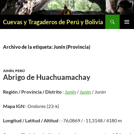
Saltar
al
contenido
Buscar
Cuevas y Tragaderos de Perú y Bolivia
MENÚ
PRINCI
Archivo de la etiqueta: Junín (Provincia)
JUNÍN
,
PERÚ
Abrigo de Huachuamachay
Región / Provincia / Distrito
:
Junín
/
Junín
/ Junín
Mapa IGN
: Ondores (23-k)
Longitud / Latitud / Altitud
: -76,0869 / -11,3148 / 4180 m