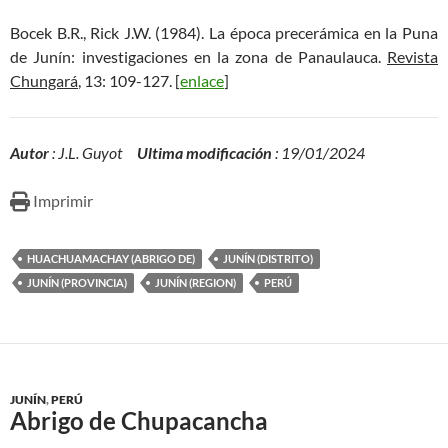
Bocek B.R., Rick J.W. (1984). La época precerámica en la Puna
de Junín: investigaciones en la zona de Panaulauca.
Revista
Chungará
, 13: 109-127. [
enlace
]
Autor
: J.L. Guyot
Ultima modificación
: 19/01/2024
Imprimir
HUACHUAMACHAY (ABRIGO DE)
JUNÍN (DISTRITO)
JUNÍN (PROVINCIA)
JUNÍN (REGION)
PERÚ
JUNÍN
,
PERÚ
Abrigo de Chupacancha