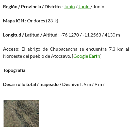
Región / Provincia / Distrito
:
Junín
/
Junín
/ Junín
Mapa IGN
: Ondores (23-k)
Longitud / Latitud / Altitud
: -76,1270 / -11,2563 / 4130 m
Acceso
: El abrigo de Chupacancha se encuentra 7.3 km al
Noroeste del pueblo de Atocsayo. [
Google Earth
]
Topografía
:
Desarrollo total / mapeado / Desnivel
: 9 m / 9 m /