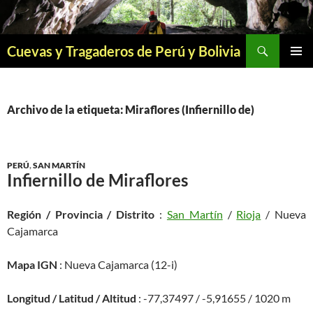
Saltar
al
contenido
Buscar
Cuevas y Tragaderos de Perú y Bolivia
MENÚ
PRINCI
Archivo de la etiqueta: Miraflores (Infiernillo de)
PERÚ
,
SAN MARTÍN
Infiernillo de Miraflores
Región / Provincia / Distrito
:
San Martín
/
Rioja
/ Nueva
Cajamarca
Mapa IGN
: Nueva Cajamarca (12-i)
Longitud / Latitud / Altitud
: -77,37497 / -5,91655 / 1020 m