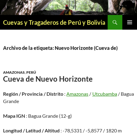
Saltar
al
contenido
Buscar
Cuevas y Tragaderos de Perú y Bolivia
MENÚ
PRINCI
Archivo de la etiqueta: Nuevo Horizonte (Cueva de)
AMAZONAS
,
PERÚ
Cueva de Nuevo Horizonte
Región / Provincia / Distrito
:
Amazonas
/
Utcubamba
/ Bagua
Grande
Mapa IGN
: Bagua Grande (12-g)
Longitud / Latitud / Altitud
: -78,5331 / -5,8577 / 1820 m