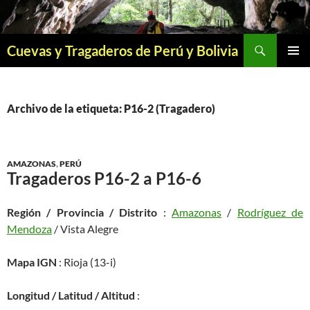
Saltar
al
contenido
Buscar
Cuevas y Tragaderos de Perú y Bolivia
MENÚ
PRINCI
Archivo de la etiqueta: P16-2 (Tragadero)
AMAZONAS
,
PERÚ
Tragaderos P16-2 a P16-6
Región / Provincia / Distrito
:
Amazonas
/
Rodríguez de
Mendoza
/ Vista Alegre
Mapa IGN
: Rioja (13-i)
Longitud / Latitud / Altitud
: