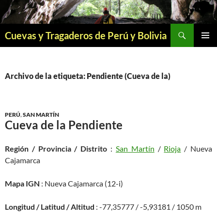
Saltar
al
contenido
Buscar
Cuevas y Tragaderos de Perú y Bolivia
MENÚ
PRINCI
Archivo de la etiqueta: Pendiente (Cueva de la)
PERÚ
,
SAN MARTÍN
Cueva de la Pendiente
Región / Provincia / Distrito
:
San Martín
/
Rioja
/ Nueva
Cajamarca
Mapa IGN
: Nueva Cajamarca (12-i)
Longitud / Latitud / Altitud
: -77,35777 / -5,93181 / 1050 m